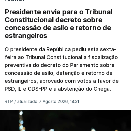
sistema mais simples, mais justo e transparente".
Presidente envia para o Tribunal
"Sempre que seja possível reduzir burocracias,
Constitucional decreto sobre
eliminar sobreposições e garantir que os apoios
concessão de asilo e retorno de
chegam a quem mais necessita, estaremos a dar
estrangeiros
um passo na direção certa", argumenta o
O presidente da República pediu esta sexta-
Presidente da República.
feira ao Tribunal Constitucional a fiscalização
preventiva do decreto do Parlamento sobre
Assegurar que "ninguém é
concessão de asilo, detenção e retorno de
prejudicado"
estrangeiros, aprovado com votos a favor de
PSD, IL e CDS-PP e a abstenção do Chega.
RTP
/
atualizado 7 Agosto 2026, 18:31
O Preisdente deixa, no entanto, deixa alguns
avisos:
uma reforma desta dimensão "deve ter
como primeiro critério a proteção das pessoas"
e "nenhum processo de simplificação pode