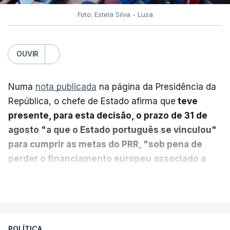
Foto: Estela Silva - Lusa
OUVIR
Numa
nota publicada
na página da Presidência da
República, o chefe de Estado afirma que
teve
presente, para esta decisão, o prazo de 31 de
agosto "a que o Estado português se vinculou"
para cumprir as metas do PRR, "sob pena de
perder o financiamento europeu associado a
essa reforma específica".
VER MAIS
António José Seguro entende que a reforma reúne
treze apoios sociais "num só" e pretende "tornar o
POLÍTICA