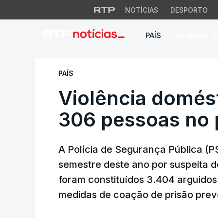
NOTÍCIAS
DESPORTO
PAÍS
MUNDIAL 2
Violência domésti
PAÍS
Violência domés
306 pessoas no 
A Polícia de Segurança Pública (P
semestre deste ano por suspeita d
foram constituídos 3.404 arguido
medidas de coação de prisão preven