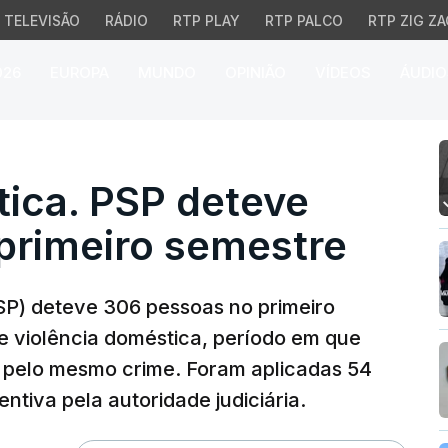
TELEVISÃO
RÁDIO
RTP PLAY
RTP PALCO
RTP ZIG ZA
026
EUROPA
MUNDO
OPINIÃO
VÍDEOS
ÁUDIO
ca. PSP deteve 306 pess
tica. PSP deteve
primeiro semestre
SP) deteve 306 pessoas no primeiro
e violência doméstica, período em que
s pelo mesmo crime. Foram aplicadas 54
tiva pela autoridade judiciária.