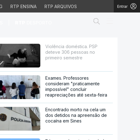
G
RTP ENSINA
RTP ARQUIVOS
Entrar
Abrir campo de
|
S
RTP
DESPORTO
oas no primeiro semest
Violência doméstica. PSP
deteve 306 pessoas no
primeiro semestre
Exames. Professores
consideram "praticamente
impossível" concluir
reapreciações até sexta-feira
Encontrado morto na cela um
dos detidos na apreensão de
cocaína em Sines