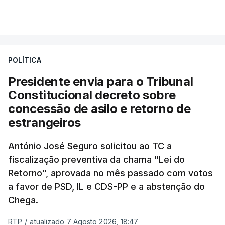
essa reforma específica".
VER MAIS
António José Seguro entende que a reforma reúne
treze apoios sociais "num só" e pretende "tornar o
POLÍTICA
sistema mais simples, mais justo e transparente".
Presidente envia para o Tribunal
"Sempre que seja possível reduzir burocracias,
Constitucional decreto sobre
eliminar sobreposições e garantir que os apoios
concessão de asilo e retorno de
chegam a quem mais necessita, estaremos a dar
estrangeiros
um passo na direção certa", argumenta o
António José Seguro solicitou ao TC a
Presidente da República.
fiscalização preventiva da chama "Lei do
Retorno", aprovada no mês passado com votos
Assegurar que "ninguém é
a favor de PSD, IL e CDS-PP e a abstenção do
prejudicado"
Chega.
RTP
/
atualizado 7 Agosto 2026, 18:47