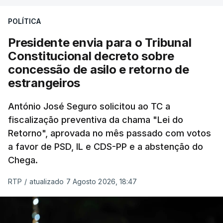
treze apoios sociais "num só" e pretende "tornar o
POLÍTICA
sistema mais simples, mais justo e transparente".
Presidente envia para o Tribunal
"Sempre que seja possível reduzir burocracias,
Constitucional decreto sobre
eliminar sobreposições e garantir que os apoios
concessão de asilo e retorno de
chegam a quem mais necessita, estaremos a dar
estrangeiros
um passo na direção certa", argumenta o
António José Seguro solicitou ao TC a
Presidente da República.
fiscalização preventiva da chama "Lei do
Retorno", aprovada no mês passado com votos
Assegurar que "ninguém é
a favor de PSD, IL e CDS-PP e a abstenção do
prejudicado"
Chega.
RTP
/
atualizado 7 Agosto 2026, 18:47
O Preisdente deixa, no entanto, deixa alguns
avisos:
uma reforma desta dimensão "deve ter