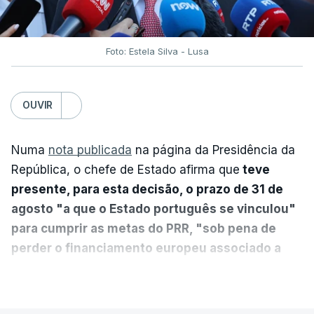
Foto: Estela Silva - Lusa
OUVIR
Numa
nota publicada
na página da Presidência da
República, o chefe de Estado afirma que
teve
presente, para esta decisão, o prazo de 31 de
agosto "a que o Estado português se vinculou"
para cumprir as metas do PRR, "sob pena de
perder o financiamento europeu associado a
essa reforma específica".
VER MAIS
António José Seguro entende que a reforma reúne