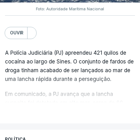
Foto: Autoridade Marítima Nacional
OUVIR
A Polícia Judiciária (PJ) apreendeu 421 quilos de
cocaína ao largo de Sines. O conjunto de fardos de
droga tinham acabado de ser lançados ao mar de
uma lancha rápida durante a perseguição.
Em comunicado, a PJ avança que a lancha
suspeita foi detetada em alto mar, cerca de 60
milhas náuticas ao largo de Sines.
VER MAIS
A apreensão aconteceu na tarde desta sexta-feira,
desencadeando uma ação de prevenção
POLÍTICA