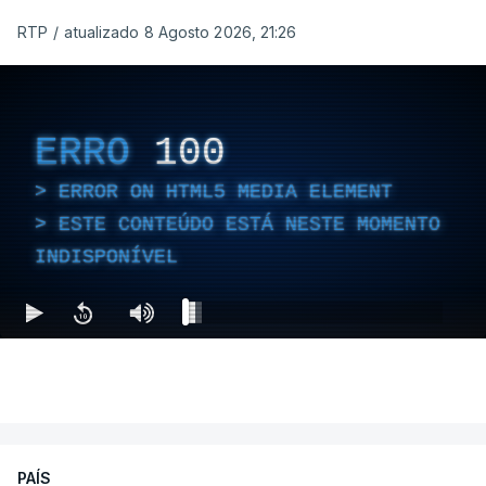
RTP
/
atualizado 8 Agosto 2026, 21:26
ERRO
100
ERROR ON HTML5 MEDIA ELEMENT
ESTE CONTEÚDO ESTÁ NESTE MOMENTO
INDISPONÍVEL
PAÍS