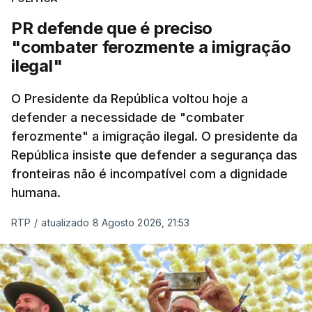
desencadeada pela Polícia Judiciária, em
PR defende que é preciso
articulação com a Marinha, a Autoridade Marítima
"combater ferozmente a imigração
Nacional e a Força Aérea.
ilegal"
O ano de 2026 tem sido um ano de recordes: foi
O Presidente da República voltou hoje a
apreendida mais cocaína até ao momento de que
defender a necessidade de "combater
em todo o ano de 2025.
ferozmente" a imigração ilegal. O presidente da
A ação de prevenção visa a deteção em alto mar
República insiste que defender a segurança das
de embarcações de alta velocidade (EAV) que
fronteiras não é incompatível com a dignidade
humana.
utilizam a costa nacional para o tráfico de droga.
RTP
/
atualizado 8 Agosto 2026, 21:53
c/ Lusa