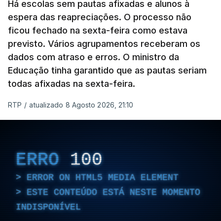
Há escolas sem pautas afixadas e alunos à
espera das reapreciações. O processo não
ficou fechado na sexta-feira como estava
previsto. Vários agrupamentos receberam os
dados com atraso e erros. O ministro da
Educação tinha garantido que as pautas seriam
todas afixadas na sexta-feira.
RTP
/
atualizado 8 Agosto 2026, 21:10
ERRO
100
ERROR ON HTML5 MEDIA ELEMENT
ESTE CONTEÚDO ESTÁ NESTE MOMENTO
INDISPONÍVEL