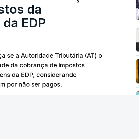
contratado 17 vezes para obras na Polícia
stos da
m que até do Governo surgiram ordens para mais
 da EDP
tos à frente da polícia criminal, Luís Neves
 topo das notícias.
 se a Autoridade Tributária (AT) o
dade da cobrança de impostos
 Luís Neves. Ministro nega favorecimento a
gens da EDP, considerando
m por não ser pagos.
silêncio de Luís Montenegro nas polémicas
26, 21:04