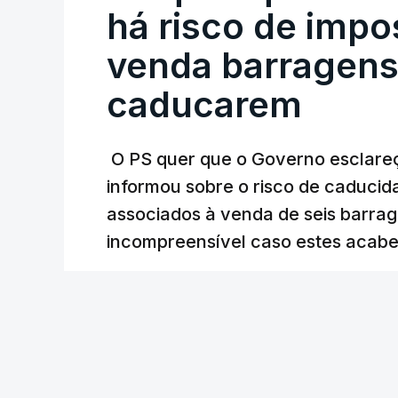
Alentejo, feitas pelo mesmo empreiteiro 
há risco de impo
Judiciária (PJ) até aos últimos dias, e
venda barragens
inquéritos e averiguações aos seus manda
está há praticamente um mês sem sair do
caducarem
O PS quer que o Governo esclareça
ARTIGOS RELACIONADOS
informou sobre o risco de caduci
Nova polémica com
associados à venda de seis barra
construtora DST
incompreensível caso estes acabe
7 Agosto 2026, 20:28
30 min.
Lusa
/
Partidos criticam 
com Luís Neves
atualizado 7 Agosto 20