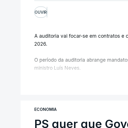
OUVIR
A auditoria vai focar-se em contratos e o
2026.
O período da auditoria abrange mandatos 
ministro Luís Neves.
A Judiciária confirma que foi o atual dir
V
ministra concordou.
Não há prazos fixados para a conclusão d
ECONOMIA
PS quer que Gov
Do início da polémica com a revelação d