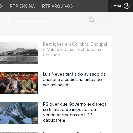
G
RTP ENSINA
RTP ARQUIVOS
Entrar
Abrir campo de
|
S
RTP
DESPORTO
e Canas fechados até 
Restrições em Coimbra. Choupal
e Vale de Canas fechados até
domingo
Luís Neves terá sido avisado da
auditoria à Judiciária antes de
ser anunciada
PS quer que Governo esclareça
se há risco de impostos da
venda barragens da EDP
caducarem