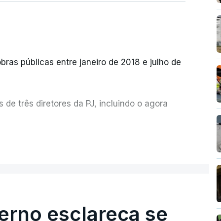
bras públicas entre janeiro de 2018 e julho de
de três diretores da PJ, incluindo o agora
etor quem sugeriu esta auditoria e que a
ER MAIS
esta avaliação à Polícia Judiciária.
erno esclareça se
e obras a título pessoal, numa propriedade no