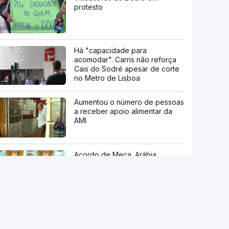
protesto
Há "capacidade para
acomodar". Carris não reforça
Cais do Sodré apesar de corte
no Metro de Lisboa
Aumentou o número de pessoas
a receber apoio alimentar da
AMI
Acordo de Meca. Arábia
Saudita, Paquistão e Turquia
assinam pacto de defesa mútua
Pelo menos 11 civis feridos em
ataque Huthi na Arábia Saudita