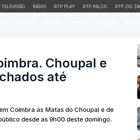
TELEVISÃO
RÁDIO
RTP PLAY
RTP PALCO
RTP ZIG ZA
026
EUROPA
MUNDO
OPINIÃO
VÍDEOS
ÁUDIO
mbra. Choupal e Vale d
oimbra. Choupal e
echados até
, em Coimbra as Matas do Choupal e de
 público desde as 9h00 deste domingo.