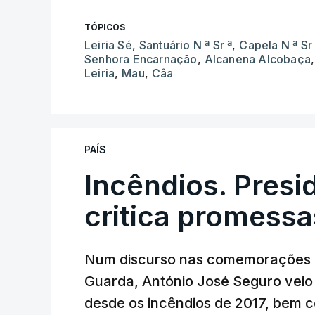
TÓPICOS
Leiria Sé
,
Santuário N ª Sr ª
,
Capela N ª Sr 
Senhora Encarnação
,
Alcanena Alcobaça
Leiria
,
Mau
,
Câa
PAÍS
Incêndios. Presi
critica promessa
Num discurso nas comemorações d
Guarda, António José Seguro veio c
desde os incêndios de 2017, bem 