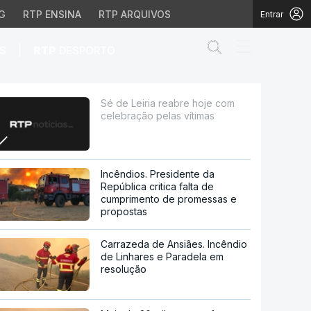
G
RTP ENSINA
RTP ARQUIVOS
Entrar
Abrir campo de
|
S
RTP
DESPORTO
elas vítimas
Sé de Leiria reabre hoje com
celebração pelas vítimas
Incêndios. Presidente da
República critica falta de
cumprimento de promessas e
propostas
Carrazeda de Ansiães. Incêndio
de Linhares e Paradela em
resolução