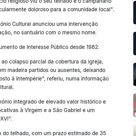
cio religioso viu o seu telhado e o campanário
ularmente doloroso para a comunidade local".
mónio Cultural anunciou uma intervenção
nação, no santuário com o mesmo nome.
umento de Interesse Público desde 1982.
ao colapso parcial da cobertura da igreja,
em madeira partidos ou ausentes, deixando
osto à intempérie", referiu, numa informação
tural.
ónio integrado de elevado valor histórico e
ocativas à Virgem e a São Gabriel e um
XVI".
 do telhado, com um prazo estimado de 35