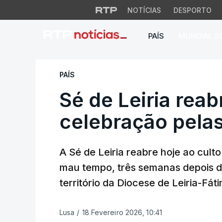
NOTÍCIAS
DESPORTO
PAÍS
MUNDIAL 2
Sé de Leiria reabr
PAÍS
Sé de Leiria rea
celebração pelas
A Sé de Leiria reabre hoje ao cul
mau tempo, três semanas depois de 
território da Diocese de Leiria-Fát
Lusa
/
18 Fevereiro 2026, 10:41