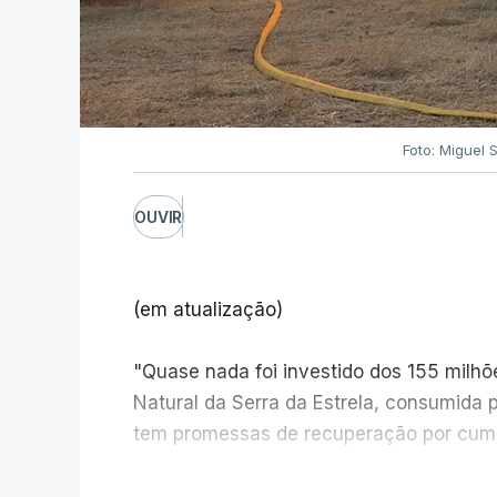
Foto: Miguel 
OUVIR
(em atualização)
"Quase nada foi investido dos 155 milh
Natural da Serra da Estrela, consumida 
tem promessas de recuperação por cump
V