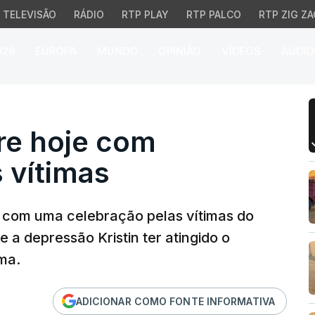
TELEVISÃO
RÁDIO
RTP PLAY
RTP PALCO
RTP ZIG ZA
026
EUROPA
MUNDO
OPINIÃO
VÍDEOS
ÁUDIO
e hoje com celebração p
bre hoje com
 vítimas
to com uma celebração pelas vítimas do
a depressão Kristin ter atingido o
ima.
ADICIONAR COMO FONTE INFORMATIVA