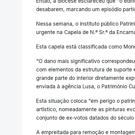
Então, a diocese esclareceu que "o edifí
desabarem, marcando um episódio partic
Nessa semana, o instituto público Patri
urgente na Capela de N.ª Sr.ª da Encar
Esta capela está classificada como Mon
"O dano mais significativo correspondeu 
com elementos da estrutura de suporte 
grande parte do interior diretamente exp
enviada à agência Lusa, o Património Cul
Esta situação coloca "em perigo o patrim
artístico, nomeadamente as pinturas ev
conjunto de ex-votos datados do século 
A empreitada para remoção e montagem