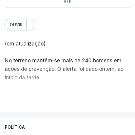
RTP
OUVIR
(em atualização)
No terreno mantêm-se mais de 240 homens em
ações de prevenção. O alerta foi dado ontem, ao
início da tarde.
Mais de 20 mil pessoas foram retiradas de casa
VER MAIS
por causa dos violentos incêndios no Canadá
POLÍTICA