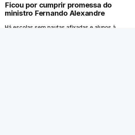
Ficou por cumprir promessa do
ministro Fernando Alexandre
Há escolas sem pautas afixadas e alunos à
espera das reapreciações. O processo não
ficou fechado na sexta-feira como estava
previsto. Vários agrupamentos receberam os
dados com atraso e erros. O ministro da
Educação tinha garantido que as pautas seriam
todas afixadas na sexta-feira.
RTP
/
atualizado 8 Agosto 2026, 21:10
ERRO
100
ERROR ON HTML5 MEDIA ELEMENT