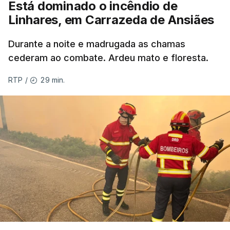
Está dominado o incêndio de
ERRO
100
Linhares, em Carrazeda de Ansiães
ERROR ON HTML5 MEDIA ELEMENT
Durante a noite e madrugada as chamas
ESTE CONTEÚDO ESTÁ NESTE
cederam ao combate. Ardeu mato e floresta.
MOMENTO INDISPONÍVEL
29 min.
RTP
/
As autoridades canadianas estimam que vai levar
dias ou semanas para controlar o fogo. Mais de
dois mil operacionais estão no terreno no combate
às chamas.