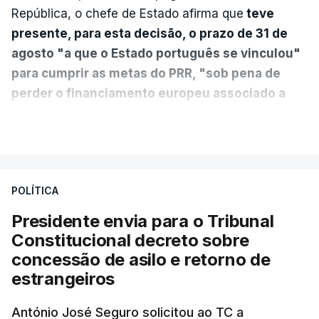
República, o chefe de Estado afirma que
teve
presente, para esta decisão, o prazo de 31 de
agosto "a que o Estado português se vinculou"
para cumprir as metas do PRR, "sob pena de
perder o financiamento europeu associado a
essa reforma específica".
VER MAIS
António José Seguro entende que a reforma reúne
treze apoios sociais "num só" e pretende "tornar o
POLÍTICA
sistema mais simples, mais justo e transparente".
Presidente envia para o Tribunal
"Sempre que seja possível reduzir burocracias,
Constitucional decreto sobre
eliminar sobreposições e garantir que os apoios
concessão de asilo e retorno de
chegam a quem mais necessita, estaremos a dar
estrangeiros
um passo na direção certa", argumenta o
António José Seguro solicitou ao TC a
Presidente da República.