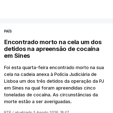
A intenção era que os resultados fossem
VER MAIS
publicados no dia seguinte (sexta-feira), o que
poderá não acontecer.
PAÍS
No domingo, estavam concluídos cerca de 50 por
cento dos mais de 20 mil pedidos de reapreciação,
Encontrado morto na cela um dos
mas Cristina Mota, porta-voz da Missão Escola
detidos na apreensão de cocaína
Pública, tem dúvidas de que o processo esteja
em Sines
concluído a tempo.
Foi esta quarta-feira encontrado morto na sua
cela na cadeia anexa à Polícia Judiciária de
"Durante o fim de semana e nos últimos dias,
Lisboa um dos três detidos da operação da PJ
apercebamo-nos que ainda estão a ser
em Sines na qual foram apreendidas cinco
convocados professores para reapreciações"
,
toneladas de cocaína. As circunstâncias da
disse a professora à agência Lusa.
"Será
morte estão a ser averiguadas.
praticamente impossível termos a totalidade
das reapreciações na sexta-feira".
RTP
/
atualizado 5 Agosto 2026, 18:47