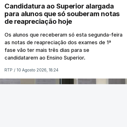
Candidatura ao Superior alargada
para alunos que só souberam notas
Na cidade de Cali, pelo menos 20 prédios
de reapreciação hoje
desabaram, com várias pessoas presas nos
escombros, disse o autarca Alejandro Eder à
Os alunos que receberam só esta segunda-feira
agência Reuters.
as notas de reapreciação dos exames de 1ª
fase vão ter mais três dias para se
"Por enquanto, temos pelo menos 20 estruturas
candidatarem ao Ensino Superior.
desabadas em Cali com pessoas presas", disse
RTP
/
10 Agosto 2026, 18:24
Alejandro Eder à rádio X, acrescentando que pediu
ajuda aos autarcas de Bogotá e de Medellín, a
segunda maior cidade do país, para o envio de
equipas de resgate.
Em Bogotá, vários edifícios residenciais estão a ser
evacuados.