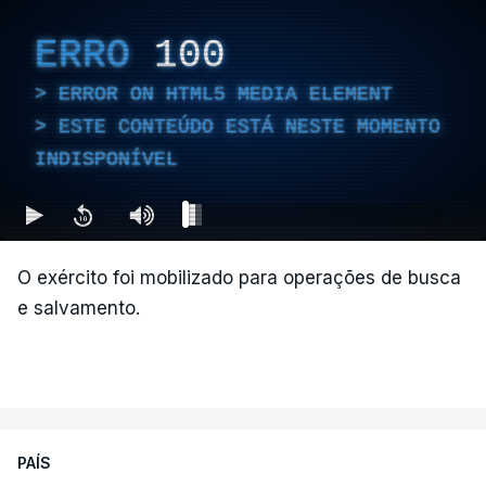
vítimas contabilizadas, segundo o presidente da
Câmara Mauricio Salazar.
ERRO
100
ERROR ON HTML5 MEDIA ELEMENT
"A situação é crítica",
disse Mauricio Salazar em
ESTE CONTEÚDO ESTÁ NESTE MOMENTO
entrevista à Rádio Caracol.
INDISPONÍVEL
Segundo Espriella, há ainda pelo menos 87
feridos e 61 prédios desabaram.
O exército foi mobilizado para operações de busca
e salvamento.
ERRO
100
ERROR ON HTML5 MEDIA ELEMENT
ESTE CONTEÚDO ESTÁ NESTE
MOMENTO INDISPONÍVEL
PAÍS