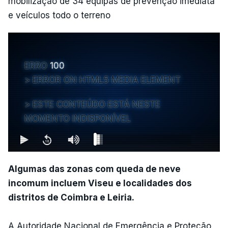
mobilização de 34 equipas de prevenção imediata
e veículos todo o terreno
ERRO
100
ERROR ON HTML5 MEDIA ELEMENT
ESTE CONTEÚDO ESTÁ NESTE
MOMENTO INDISPONÍVEL
Algumas das zonas com queda de neve
incomum incluem Viseu e localidades dos
distritos de Coimbra e Leiria.
A Autoridade Nacional de Emergência e Proteção