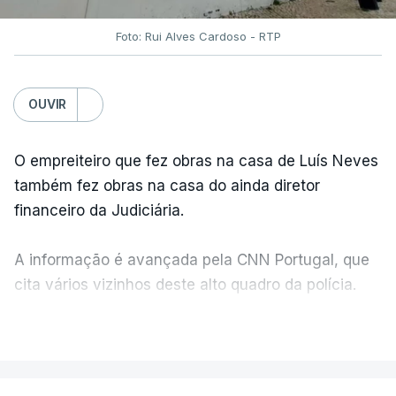
Foto: Rui Alves Cardoso - RTP
OUVIR
O empreiteiro que fez obras na casa de Luís Neves
também fez obras na casa do ainda diretor
financeiro da Judiciária.
A informação é avançada pela CNN Portugal, que
cita vários vizinhos deste alto quadro da polícia.
VER MAIS
Foi o diretor financeiro, Álvaro Pires, que assumiu a
responsabilidade de sugerir as instalações da
Construbarcelos para acolher um atrelado