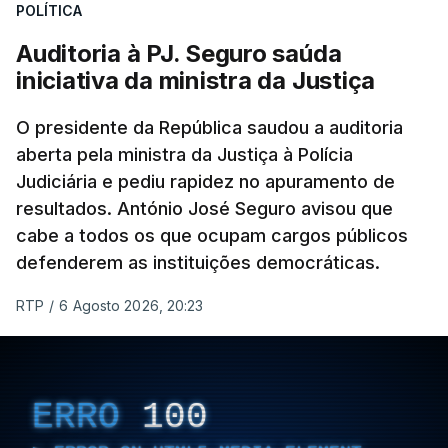
POLÍTICA
apreendido numa operação de droga.
Auditoria à PJ. Seguro saúda
iniciativa da ministra da Justiça
O presidente da República saudou a auditoria
aberta pela ministra da Justiça à Polícia
Judiciária e pediu rapidez no apuramento de
resultados. António José Seguro avisou que
cabe a todos os que ocupam cargos públicos
defenderem as instituições democráticas.
RTP
/
6 Agosto 2026, 20:23
ERRO
100