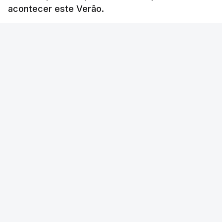
acontecer este Verão.
RTP
/
atualizado 8 Agosto 2026, 21:26
ERRO
100
ERROR ON HTML5 MEDIA ELEMENT
ESTE CONTEÚDO ESTÁ NESTE MOMENTO
INDISPONÍVEL