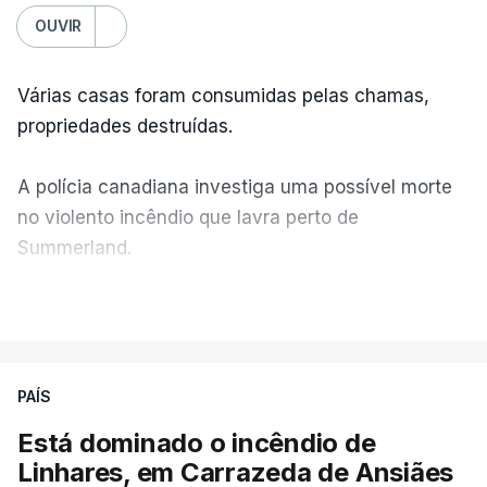
OUVIR
Várias casas foram consumidas pelas chamas,
propriedades destruídas.
A polícia canadiana investiga uma possível morte
no violento incêndio que lavra perto de
Summerland.
VER MAIS
Éum cenário de terror, descreve o primeiro-ministro
da Columbia Britânica, David Iby.
PAÍS
Está dominado o incêndio de
ERRO
100
Linhares, em Carrazeda de Ansiães
ERROR ON HTML5 MEDIA ELEMENT