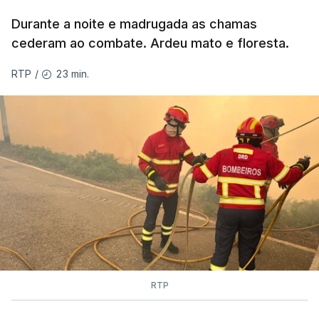
Durante a noite e madrugada as chamas
ESTE CONTEÚDO ESTÁ NESTE
cederam ao combate. Ardeu mato e floresta.
MOMENTO INDISPONÍVEL
23 min.
RTP
/
As autoridades canadianas estimam que vai levar
dias ou semanas para controlar o fogo. Mais de
dois mil operacionais estão no terreno no combate
às chamas.
RTP