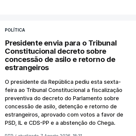
VER MAIS
António José Seguro entende que a reforma reúne
treze apoios sociais "num só" e pretende "tornar o
POLÍTICA
sistema mais simples, mais justo e transparente".
Presidente envia para o Tribunal
"Sempre que seja possível reduzir burocracias,
Constitucional decreto sobre
eliminar sobreposições e garantir que os apoios
concessão de asilo e retorno de
chegam a quem mais necessita, estaremos a dar
estrangeiros
um passo na direção certa", argumenta o
O presidente da República pediu esta sexta-
Presidente da República.
feira ao Tribunal Constitucional a fiscalização
preventiva do decreto do Parlamento sobre
Assegurar que "ninguém é
concessão de asilo, detenção e retorno de
prejudicado"
estrangeiros, aprovado com votos a favor de
PSD, IL e CDS-PP e a abstenção do Chega.
RTP
/
atualizado 7 Agosto 2026, 18:31