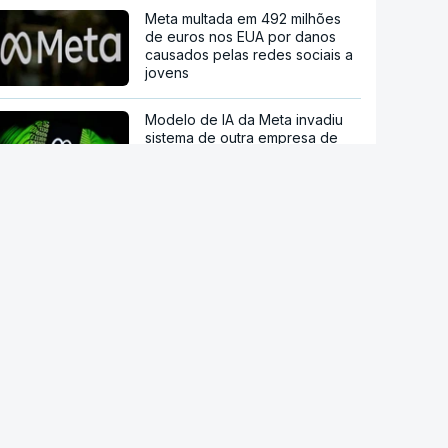
Meta multada em 492 milhões
de euros nos EUA por danos
causados pelas redes sociais a
jovens
Modelo de IA da Meta invadiu
sistema de outra empresa de
forma autónoma
Ordem dos Médicos pede
avisos públicos para evitar
danos na visão no eclipse solar
Droga PJ. Cidadão indiano
encontrado morto estaria a
trabalhar com as autoridades
Endividamento das famílias
atingiu máximo histórico de 180