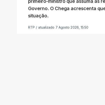
primeiro-ministro que assuma as 
atualizado 7 Agosto 20
Governo. O Chega acrescenta que
situação.
RTP
/
atualizado 7 Agosto 2026, 15:50
ERRO
100
ERROR ON HTML5 MEDIA ELEMENT
ESTE CONTEÚDO ESTÁ NESTE MOME