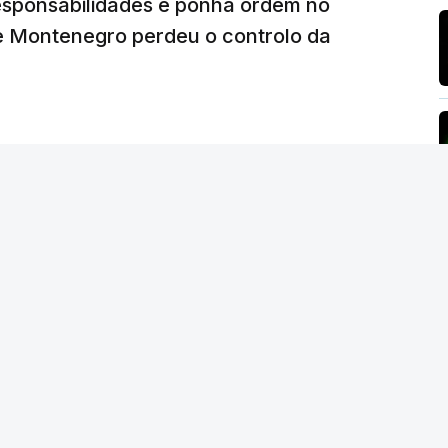
responsabilidades e ponha ordem no
26, 14:26
 Montenegro perdeu o controlo da
NTO INDISPONÍVEL