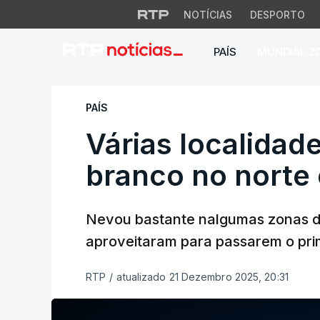
NOTÍCIAS
DESPORTO
PAÍS
MUNDIAL 2
Várias localidades
PAÍS
Várias localidad
branco no norte 
Nevou bastante nalgumas zonas do
aproveitaram para passarem o prim
RTP
/
atualizado 21 Dezembro 2025, 20:31