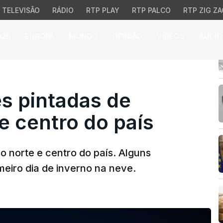
TELEVISÃO
RÁDIO
RTP PLAY
RTP PALCO
RTP ZIG ZA
026
EUROPA
MUNDO
OPINIÃO
VÍDEOS
ÁUDIO
 pintadas de branco no 
es pintadas de
e centro do país
 norte e centro do país. Alguns
eiro dia de inverno na neve.