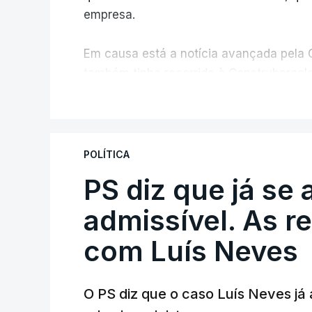
empresa.
Em causa está a notícia avançada pela C
também tinha recorrido à Construbarcelo
V
A Judiciária adianta ainda que não orde
disciplinar, por não ter qualquer element
POLÍTICA
PS diz que já se 
ARTIGOS RELACIONADOS
Empreiteiro da Co
admissível. As r
diretor financeiro 
com Luís Neves
atualizado 7 Agosto 20
O PS diz que o caso Luís Neves já a
Empreiteiro que f
trabalhou para o d