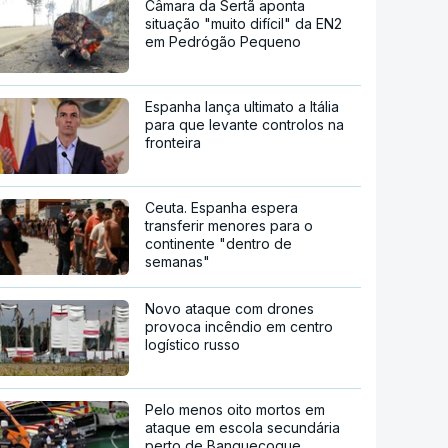
Câmara da Sertã aponta
situação "muito difícil" da EN2
em Pedrógão Pequeno
Espanha lança ultimato a Itália
para que levante controlos na
fronteira
Ceuta. Espanha espera
transferir menores para o
continente "dentro de
semanas"
Novo ataque com drones
provoca incêndio em centro
logístico russo
Pelo menos oito mortos em
ataque em escola secundária
perto de Banguecoque