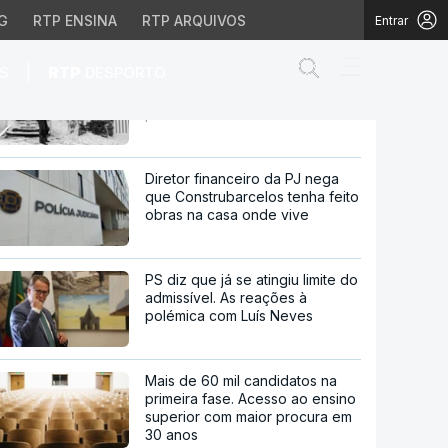
G
RTP ENSINA
RTP ARQUIVOS
Entrar
Abrir campo de
|
S
RTP
DESPORTO
Várias localidades pintadas de
branco no norte e centro do
país
norte e centro do país
Diretor financeiro da PJ nega
que Construbarcelos tenha feito
obras na casa onde vive
PS diz que já se atingiu limite do
admissível. As reações à
polémica com Luís Neves
Mais de 60 mil candidatos na
primeira fase. Acesso ao ensino
superior com maior procura em
30 anos