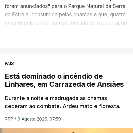
foram anunciados" para o Parque Natural da Serra
da Estrela, consumida pelas chamas e que, quatro
anos depois, ainda tem promessas de recuperação
por cumprir.
VER MAIS
ERRO
100
PAÍS
ERROR ON HTML5 MEDIA ELEMENT
Está dominado o incêndio de
Linhares, em Carrazeda de Ansiães
ESTE CONTEÚDO ESTÁ NESTE
MOMENTO INDISPONÍVEL
Durante a noite e madrugada as chamas
cederam ao combate. Ardeu mato e floresta.
RTP
/
9 Agosto 2026, 07:59