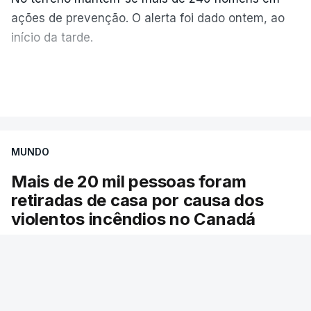
ações de prevenção. O alerta foi dado ontem, ao
início da tarde.
Mais de 20 mil pessoas foram retiradas de casa
VER MAIS
por causa dos violentos incêndios no Canadá
MUNDO
Mais de 20 mil pessoas foram
retiradas de casa por causa dos
violentos incêndios no Canadá
Milhares de pessoas têm ordem de evacuação.
O governo da província declarou o estado de
emergência por causa de dezenas de incêndios
florestais que estão descontrolados.