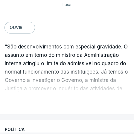
Lusa
TÓPICOS
Exames Notas
OUVIR
"São desenvolvimentos com especial gravidade. O
assunto em torno do ministro da Administração
Interna atingiu o limite do admissível no quadro do
normal funcionamento das instituições. Já temos o
Governo a investigar o Governo, a ministra da
Justiça a promover o inquérito das atividades de
um do seu colega de Governo", criticou, em
VER MAIS
declarações à agência Lusa, o líder parlamentar do
PS, Eurico Brilhante Dias.
Segundo o dirigente do PS,
o primeiro-ministro "é
POLÍTICA