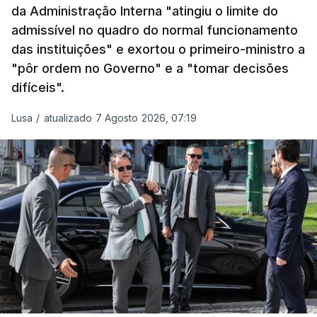
da Administração Interna "atingiu o limite do
admissível no quadro do normal funcionamento
c/Lusa
das instituições" e exortou o primeiro-ministro a
"pôr ordem no Governo" e a "tomar decisões
ARTIGOS RELACIONADOS
difíceis".
Lusa
/
atualizado 7 Agosto 2026, 07:19
Prazo para as candidaturas
ao ensino superior termina
esta quinta-feira
6 Agosto 2026, 13:14
Exames. Governo confirma
afixação dos resultados da
2ª fase e das reapreciações
esta sexta-feira
atualizado 6 Agosto 2026, 16:29