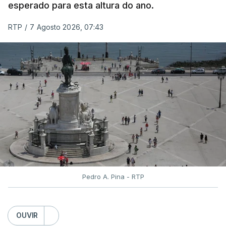
esperado para esta altura do ano.
Serão também publicadas as notas da 2.ª fase
RTP
/
7 Agosto 2026, 07:43
das provas finais do 9.º ano.
Quanto aos pedidos de reapreciação de provas
realizadas durante a 1.ª fase, os resultados só
serão disponibilizados às escolas hoje, mas o MECI
assegurou que as pautas serão afixadas durante a
tarde.
A tutela justificou a demora no processo de
reapreciações com o "elevado número de
pedidos"
, que este ano ultrapassou os 20 mil,
Pedro A. Pina - RTP
mais do triplo face ao ano passado.
Após a publicação desses resultados, os alunos
OUVIR
terão três dias para submeter a candidatura à 1.ª