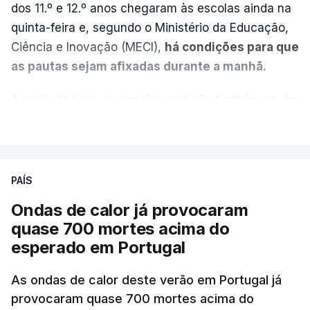
dos 11.º e 12.º anos chegaram às escolas ainda na
quinta-feira e, segundo o Ministério da Educação,
Ciência e Inovação (MECI),
há condições para que
as pautas sejam afixadas durante a manhã.
A partir de hoje, as escolas poderão também enviar
aos alunos as versões digitalizadas das respetivas
VER MAIS
provas classificadas, à semelhança do que
aconteceu durante a 1.ª fase.
PAÍS
Em anos anteriores, a consulta das provas
Ondas de calor já provocaram
dependia da apresentação de um requerimento,
quase 700 mortes acima do
mas o Governo decidiu, a partir deste ano,
esperado em Portugal
disponibilizar a cópia dos exames classificados a
todos os estudantes para "reforçar a transparência
As ondas de calor deste verão em Portugal já
e rigor do processo" devido às falhas na
provocaram quase 700 mortes acima do
classificação eletrónica.