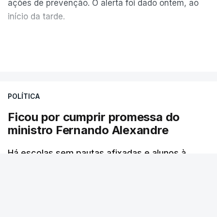
ações de prevenção. O alerta foi dado ontem, ao
início da tarde.
Mais de 20 mil pessoas foram retiradas de casa
VER MAIS
por causa dos violentos incêndios no Canadá
POLÍTICA
Ficou por cumprir promessa do
ministro Fernando Alexandre
Há escolas sem pautas afixadas e alunos à
espera das reapreciações. O processo não
ficou fechado na sexta-feira como estava
previsto. Vários agrupamentos receberam os
dados com atraso e erros. O ministro da