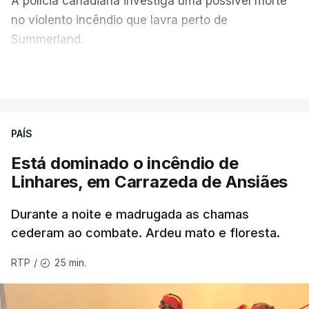
A polícia canadiana investiga uma possível morte
no violento incêndio que lavra perto de
Summerland.
VER MAIS
Éum cenário de terror, descreve o primeiro-ministro
da Columbia Britânica, David Iby.
PAÍS
Está dominado o incêndio de
ERRO
100
Linhares, em Carrazeda de Ansiães
ERROR ON HTML5 MEDIA ELEMENT
Durante a noite e madrugada as chamas
ESTE CONTEÚDO ESTÁ NESTE
cederam ao combate. Ardeu mato e floresta.
MOMENTO INDISPONÍVEL
25 min.
RTP
/