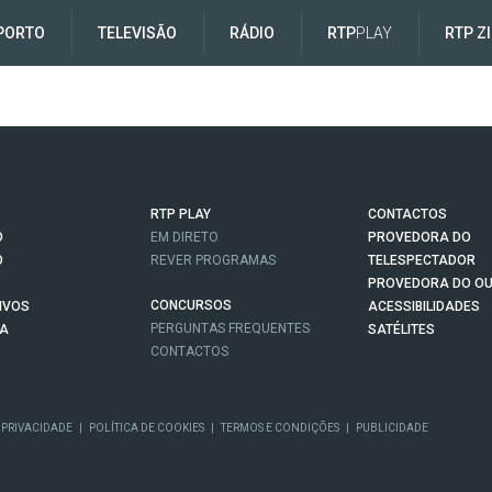
PORTO
TELEVISÃO
RÁDIO
RTP
PLAY
RTP Z
RTP PLAY
CONTACTOS
O
EM DIRETO
PROVEDORA DO
O
REVER PROGRAMAS
TELESPECTADOR
PROVEDORA DO OU
CONCURSOS
IVOS
ACESSIBILIDADES
PERGUNTAS FREQUENTES
NA
SATÉLITES
CONTACTOS
 PRIVACIDADE
|
POLÍTICA DE COOKIES
|
TERMOS E CONDIÇÕES
|
PUBLICIDADE