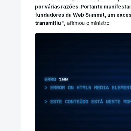
por várias razões. Portanto manifestam
fundadores da Web Summit, um excess
transmitiu"
, afirmou o ministro.
ERRO
100
ERROR ON HTML5 MEDIA ELEMEN
ESTE CONTEÚDO ESTÁ NESTE MO