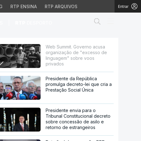
G
RTP ENSINA
RTP ARQUIVOS
Entrar
Abrir campo de
|
S
RTP
DESPORTO
de "excesso de linguag
Web Summit. Governo acusa
organização de "excesso de
linguagem" sobre voos
privados
Presidente da República
promulga decreto-lei que cria a
Prestação Social Única
Presidente envia para o
Tribunal Constitucional decreto
sobre concessão de asilo e
retorno de estrangeiros