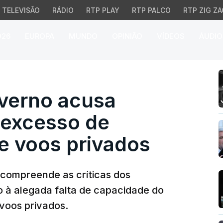
TELEVISÃO
RÁDIO
RTP PLAY
RTP PALCO
RTP ZIG ZA
026
EUROPA
MUNDO
OPINIÃO
VÍDEOS
ÁUDIO
no acusa organização 
verno acusa
"excesso de
e voos privados
o compreende as críticas dos
 à alegada falta de capacidade do
voos privados.