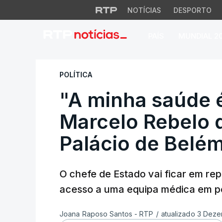
NOTÍCIAS
DESPORTO
PAÍS
MUNDIAL 2
"A minha saúde é 
POLÍTICA
"A minha saúde 
Marcelo Rebelo d
Palácio de Belé
O chefe de Estado vai ficar em re
acesso a uma equipa médica em p
Joana Raposo Santos - RTP
/
atualizado 3 Deze