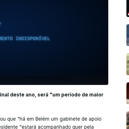
T
MENTO INDISPONÍVEL
final deste ano, será "um período de maior
icou que "há em Belém um gabinete de apoio
esidente "estará acompanhado quer pela