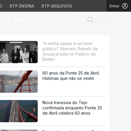
G
RTP ENSINA
RTP ARQUIVOS
Entrar
Abrir campo de
|
S
RTP
DESPORTO
o Rebelo de Sousa já e
"A minha saúde é um bem
público". Marcelo Rebelo de
Sousa já está no Palácio de
Belém
60 anos da Ponte 25 de Abril.
Histórias que não se veem
Nova travessia do Tejo
confirmada enquanto Ponte 25
de Abril celebra 60 anos