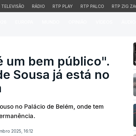
TELEVISÃO
RÁDIO
RTP PLAY
RTP PALCO
RTP ZIG ZA
026
EUROPA
MUNDO
OPINIÃO
VÍDEOS
ÁUDIO
um bem público". Marcel
é um bem público".
e Sousa já está no
m
pouso no Palácio de Belém, onde tem
ermanência.
mbro 2025, 16:12