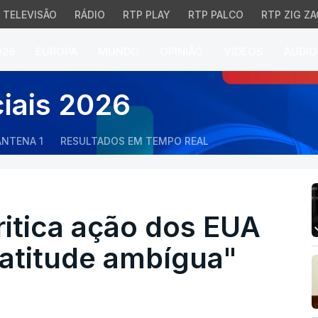
TELEVISÃO
RÁDIO
RTP PLAY
RTP PALCO
RTP ZIG ZA
026
EUROPA
MUNDO
OPINIÃO
VÍDEOS
ÁUDIO
tica ação dos EUA na Ve
ciais 2026
ANTENA 1
RESULTADOS EM TEMPO REAL
itica ação dos EUA
"atitude ambígua"