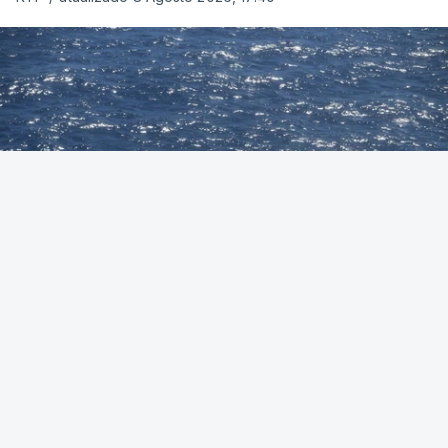
Foto: Autoridade Marítima Nacional
OUVIR
A Polícia Judiciária (PJ) apreendeu 421 quilos de