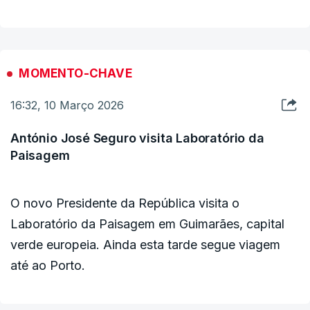
ERROR ON HTML5 MEDIA ELEMENT
O presidente da Câmara do Porto considerou,
momentos antes, que a presença do Presidente
ESTE CONTEÚDO ESTÁ NESTE MOMENTO
INDISPONÍVEL
da República na cidade na tomada de posse
MOMENTO-CHAVE
demonstra que olha para o país "como um todo",
antecipando que Seguro represente uma "calma
16:32, 10 Março 2026
inconformada" no país.
António José Seguro visita Laboratório da
Paisagem
O novo Presidente da República visita o
Laboratório da Paisagem em Guimarães, capital
verde europeia. Ainda esta tarde segue viagem
até ao Porto.