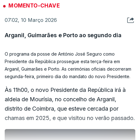
MOMENTO-CHAVE
Volte a ouvir aqui, a reportagem feita no ano
07:02, 10 Março 2026
passado.
Arganil, Guimarães e Porto ao segundo dia
ERRO
100
O programa da posse de António José Seguro como
ERROR ON HTML5 MEDIA ELEMENT
Presidente da República prossegue esta terça-feira em
Arganil, Guimarães e Porto. As cerimónias oficiais decorreram
ESTE CONTEÚDO ESTÁ NESTE MOMENTO
segunda-feira, primeiro dia do mandato do novo Presidente.
INDISPONÍVEL
Às 11h00, o novo Presidente da República irá à
aldeia de Mourísia, no concelho de Arganil,
distrito de Coimbra, que esteve cercada por
chamas em 2025, e que visitou no verão passado.