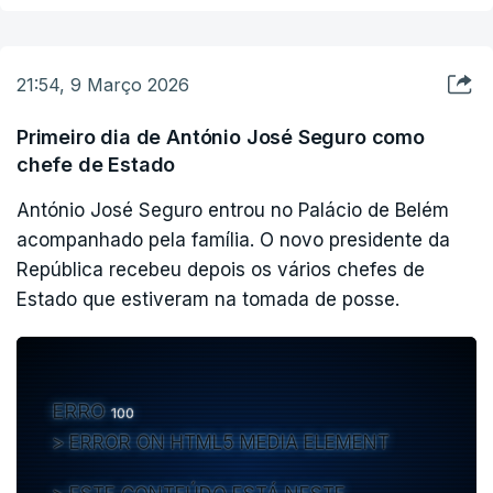
tempestades, as comunicações ainda não estão
repostas.
Na segunda-feira, na sessão solene no
21:54, 9 Março 2026
parlamento, prometeu ser o "Presidente de
Portugal inteiro" e estar "próximo das pessoas".
Primeiro dia de António José Seguro como
chefe de Estado
António José Seguro entrou no Palácio de Belém
acompanhado pela família. O novo presidente da
República recebeu depois os vários chefes de
Estado que estiveram na tomada de posse.
ERRO
100
ERROR ON HTML5 MEDIA ELEMENT