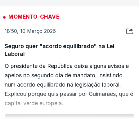
C/Lusa
caráter".
MOMENTO-CHAVE
18:50, 10 Março 2026
ERRO
100
ERROR ON HTML5 MEDIA ELEMENT
Seguro quer "acordo equilibrado" na Lei
Laboral
ESTE CONTEÚDO ESTÁ NESTE MOMENTO
INDISPONÍVEL
O presidente da República deixa alguns avisos e
apelos no segundo dia de mandato, insistindo
num acordo equilibrado na legislação laboral.
Explicou porque quis passar por Guimarães, que é
"O Porto é memória e futuro", enalteceu ainda. "O
capital verde europeia.
Porto é liberdade que não se verga".
"Hoje homenageio esta cidade e as suas gentes".
ERRO
VER MAIS
100