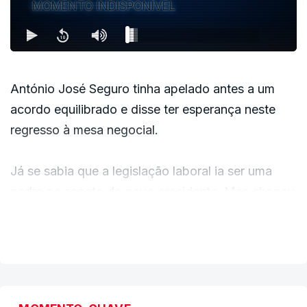
MOMENTO INDISPONÍVEL
portuense, houve também espaço para
intervenções do humorista Francisco Menezes,
que foi animando a plateia entre os momentos
musicais.
António José Seguro tinha apelado antes a um
acordo equilibrado e disse ter esperança neste
Já Pedro Abrunhosa, que fez questão de, na
regresso à mesa negocial.
campanha eleitoral, apoiar António José Seguro -
com direito a um momento mediático conjunto
Já se sabia que a legislação laboral ia ser uma
num hotel do Porto em janeiro - acabou a dar os
pedra no sapato do novo presidente. Mas chegou
"parabéns ao povo português pela sabedoria que
logo no primeiro dia. E o apelo de Seguro foi para
VER MAIS
teve ao eleger" Seguro, soltando depois um
quem já tinha desistido de negociar. Pediu a todos
"obrigado, Portugal".
que voltassem a sentar-se.
O músico referiu-se ainda à atual situação no Irão,