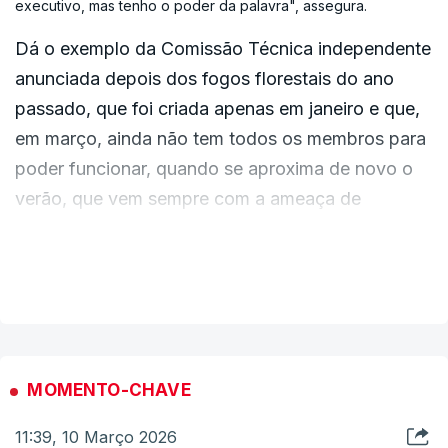
executivo, mas tenho o poder da palavra", assegura.
Dá o exemplo da Comissão Técnica independente
anunciada depois dos fogos florestais do ano
passado, que foi criada apenas em janeiro e que,
em março, ainda não tem todos os membros para
poder funcionar, quando se aproxima de novo o
verão, que vem sempre com a ameaça de
incêndios.
VER MAIS
"Temos aqui um exemplo do que não pode
acontecer", diz Seguro, dizendo que é esta
exigência que também quer imprimir e "mudar a
maneira como se fa política em Portugal".
MOMENTO-CHAVE
11:39, 10 Março 2026