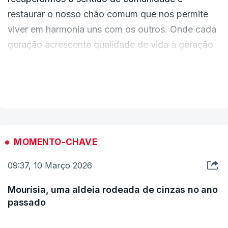
restaurar o nosso chão comum que nos permite
viver em harmonia uns com os outros. Onde cada
geração acrescente qualidade de vida à geração
dos seus pais”, escreveu o novo Presidência da
República, no dia em que leva o início do mandato
VER MAIS
a Arganil.
MOMENTO-CHAVE
09:37, 10 Março 2026
Mourísia, uma aldeia rodeada de cinzas no ano
passado