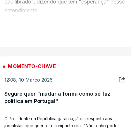
equilibrado", dizendo que tem "esperança" nesse
entendimento.
VER MAIS
ERRO
100
ERROR ON HTML5 MEDIA ELEMENT
ESTE CONTEÚDO ESTÁ NESTE MOMENTO
MOMENTO-CHAVE
INDISPONÍVEL
12:08, 10 Março 2026
Seguro quer "mudar a forma como se faz
política em Portugal"
O Presidente da República garantiu, já em resposta aos
jornalistas, que quer ter um impacto real. "Não tenho poder