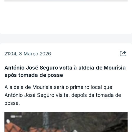
ERRO
100
ERROR ON HTML5 MEDIA ELEMENT
VER MAIS
ESTE CONTEÚDO ESTÁ NESTE MOMENTO
INDISPONÍVEL
21:04, 8 Março 2026
António José Seguro volta à aldeia de Mourísia
após tomada de posse
De tarde, pelas 16h00, António José Seguro fará
uma visita ao Laboratório da Paisagem de
A aldeia de Mourísia será o primeiro local que
António José Seguro visita, depois da tomada de
Guimarães -- Associação para a Promoção do
posse.
Desenvolvimento Sustentável, fundada pela
Câmara Municipal de Guimarães, pela
Universidade do Minho e pela Universidade de
Trás-os-Montes e Alto Douro.