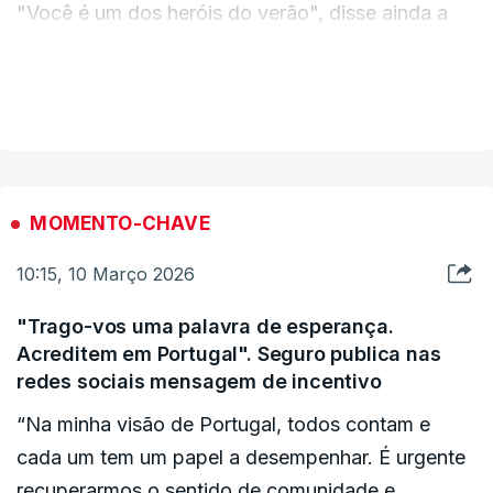
"Você é um dos heróis do verão", disse ainda a
outro morador, ao abraçá-lo e a lembrar agosto
do ano passado, quando o incêndio que começou
VER MAIS
no Piódão ali chegou.
ERRO
100
MOMENTO-CHAVE
ERROR ON HTML5 MEDIA ELEMENT
10:15, 10 Março 2026
ESTE CONTEÚDO ESTÁ NESTE MOMENTO
"Trago-vos uma palavra de esperança.
INDISPONÍVEL
Acreditem em Portugal". Seguro publica nas
redes sociais mensagem de incentivo
“Na minha visão de Portugal, todos contam e
cada um tem um papel a desempenhar. É urgente
recuperarmos o sentido de comunidade e