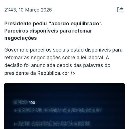
INDISPONÍVEL
21:43, 10 Março 2026
Presidente pediu "acordo equilibrado".
Parceiros disponíveis para retomar
negociações
Governo e parceiros sociais estão disponíveis para
O segundo dia terminou com um jantar privado na
retomar as negociações sobre a lei laboral. A
Casa do Roseiral, oferecido pelo autarca
decisão foi anunciada depois das palavras do
portuense, chegando ao último ponto da agenda
presidente da República.<br />
do dia, uma Casa da Música iluminada com as
cores nacionais, pelas 21h30, para assistir a um
concerto do grupo que integra o programa
ERRO
municipal Desporto no Bairro, da Orquestra
100
ERROR ON HTML5 MEDIA ELEMENT
Juvenil de Bonjóia, e de Pedro Abrunhosa.
ESTE CONTEÚDO ESTÁ NESTE
Na Sala Suggia da icónica sala de espetáculos