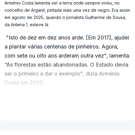
Arménio Costa lamenta ver a terra onde sempre viveu, no
concelho de Arganil, pintada mais uma vez de negro. Era assim
em agosto de 2025, quando o jornalista Guilherme de Sousa,
da Antena 1, esteve lá.
"Isto de dez em dez anos arde. [Em 2017], ajudei
a plantar várias centenas de pinheiros. Agora,
com sete ou oito aos arderam outra vez", lamenta.
“As florestas estão abandonadas. O Estado devia
ser o primeiro a dar o exemplo", dizia Arménio
Costa em 2025.
O impacto do incêndio que começou no Piódão
VER MAIS
notava-se na paisagem e nos campos agrícolas.
Arménio Costa conseguiu salvar alguns animais,
perdeu apenas as galinhas.