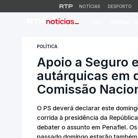
NOTÍCIAS
DESPORTO
PAÍS
MUNDIAL 2
Apoio a Seguro e 
POLÍTICA
Apoio a Seguro e
autárquicas em 
Comissão Nacion
O PS deverá declarar este doming
corrida à presidência da Repúblic
debater o assunto em Penafiel. Os
passado domingo estarão também 