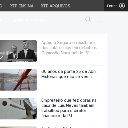
G
RTP ENSINA
RTP ARQUIVOS
Entrar
Abrir campo de
|
S
RTP
DESPORTO
icas em debate na Comi
Apoio a Seguro e resultados
das autárquicas em debate na
Comissão Nacional do PS
60 anos da ponte 25 de Abril.
Histórias que não se veem
Empreiteiro que fez obras na
casa de Luís Neves também
trabalhou para o diretor
financeiro da PJ