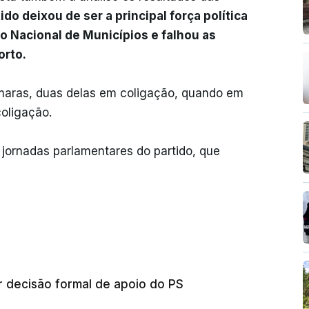
ido deixou de ser a principal força política
ão Nacional de Municípios e falhou as
orto.
maras, duas delas em coligação, quando em
oligação.
 jornadas parlamentares do partido, que
 decisão formal de apoio do PS