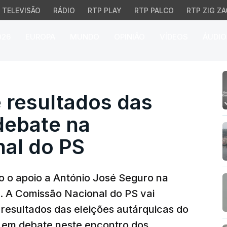
TELEVISÃO
RÁDIO
RTP PLAY
RTP PALCO
RTP ZIG ZA
026
EUROPA
MUNDO
OPINIÃO
VÍDEOS
ÁUDIO
resultados das autárqu
 resultados das
debate na
al do PS
o o apoio a António José Seguro na
a. A Comissão Nacional do PS vai
 resultados das eleições autárquicas do
em debate neste encontro dos