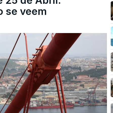
 25 de Abril.
ão se veem