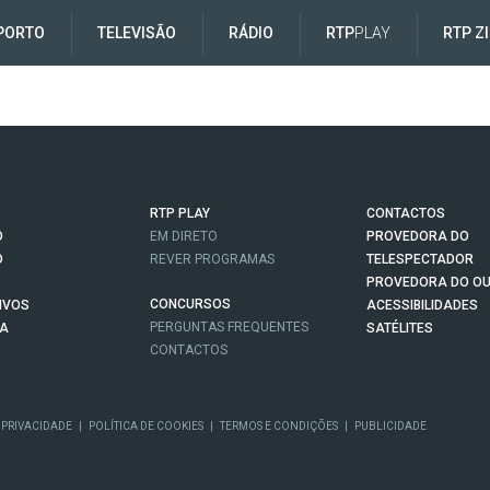
PORTO
TELEVISÃO
RÁDIO
RTP
PLAY
RTP Z
RTP PLAY
CONTACTOS
O
EM DIRETO
PROVEDORA DO
O
REVER PROGRAMAS
TELESPECTADOR
PROVEDORA DO OU
CONCURSOS
IVOS
ACESSIBILIDADES
PERGUNTAS FREQUENTES
NA
SATÉLITES
CONTACTOS
 PRIVACIDADE
|
POLÍTICA DE COOKIES
|
TERMOS E CONDIÇÕES
|
PUBLICIDADE