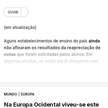
OUVIR
(em atualização)
Aguns estabelecimentos de ensino do país
ainda
não afixaram os resultados da reapreciação de
notas
que foram solicitadas pelos alunos. Em
algumas escolas, as notas até já chegaram mas
alguns erros estão a atrasar a afixação das notas.
VER MAIS
Uma das escolas é o Liceu Camões, em Lisboa.
Uma equipa de reportagem da RTP confirmou que
MUNDO
|
EUROPA
tinha chegado o resultado de
14 reapreciações de
exames, mas ainda não tinham sido afixados.
Na Europa Ocidental viveu-se este