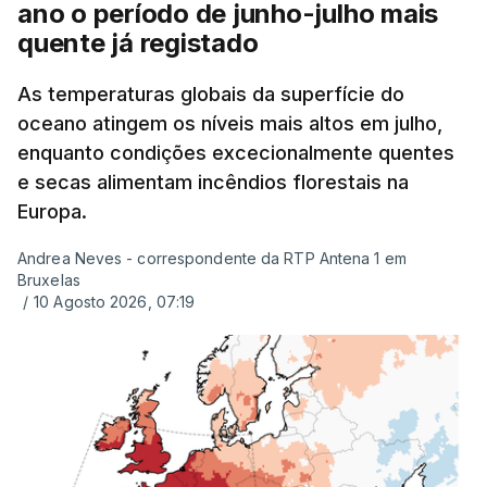
ano o período de junho-julho mais
Alguns encarregados de educação e alunos foram
quente já registado
até à escola para ver o resultado mas ainda não
tinha sido divulgado. Alguns pais apontam
As temperaturas globais da superfície do
oceano atingem os níveis mais altos em julho,
incorreções e aguardam a atualização na
enquanto condições excecionalmente quentes
plataforma Inovar.
e secas alimentam incêndios florestais na
Europa.
Andrea Neves - correspondente da RTP Antena 1 em
ERRO
100
Bruxelas
ERROR ON HTML5 MEDIA ELEMENT
/
10 Agosto 2026, 07:19
ESTE CONTEÚDO ESTÁ NESTE
MOMENTO INDISPONÍVEL
Já a norte, na Escola Secundária de Rio Tinto, uma