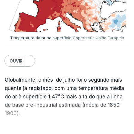
outra equipa de reportagem confirmou que
há
mais de 100 pedidos de reapreciação de notas
que aguardam a divulgação.
Temperatura do ar na superfície
Copernicus,União Europeia
Os resultados chegaram a ser enviados à escola
depois da meia-noite desta segunda-feira, mais
concretamente à 0h47, no entanto, ao início da
OUVIR
manhã a afixação ainda não tinha sido feita.
Globalmente, o mês de julho foi o segundo mais
quente já registado, com uma temperatura média
ERRO
100
do ar à superfície 1,47°C mais alta do que a linha
ERROR ON HTML5 MEDIA ELEMENT
de base pré-industrial estimada (média de 1850-
1900).
ESTE CONTEÚDO ESTÁ NESTE
MOMENTO INDISPONÍVEL
A Europa Ocidental vivenciou o período de