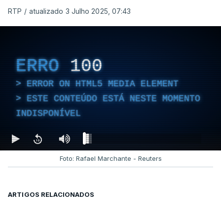
RTP
/
atualizado 3 Julho 2025, 07:43
ERRO
100
ERROR ON HTML5 MEDIA ELEMENT
ESTE CONTEÚDO ESTÁ NESTE MOMENTO
INDISPONÍVEL
Foto: Rafael Marchante - Reuters
ARTIGOS RELACIONADOS