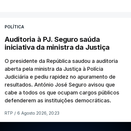
VER MAIS
Foi o diretor financeiro, Álvaro Pires, que assumiu a
responsabilidade de sugerir as instalações da
Construbarcelos para acolher um atrelado
POLÍTICA
apreendido numa operação de droga.
Auditoria à PJ. Seguro saúda
iniciativa da ministra da Justiça
O presidente da República saudou a auditoria
aberta pela ministra da Justiça à Polícia
Judiciária e pediu rapidez no apuramento de
resultados. António José Seguro avisou que
cabe a todos os que ocupam cargos públicos
defenderem as instituições democráticas.
RTP
/
6 Agosto 2026, 20:23