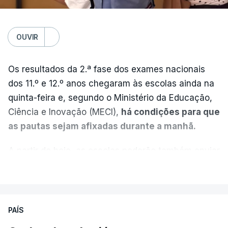
OUVIR
Os resultados da 2.ª fase dos exames nacionais
dos 11.º e 12.º anos chegaram às escolas ainda na
quinta-feira e, segundo o Ministério da Educação,
Ciência e Inovação (MECI),
há condições para que
as pautas sejam afixadas durante a manhã.
A partir de hoje, as escolas poderão também enviar
aos alunos as versões digitalizadas das respetivas
VER MAIS
provas classificadas, à semelhança do que
aconteceu durante a 1.ª fase.
PAÍS
Em anos anteriores, a consulta das provas