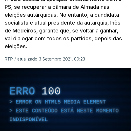
PS, se recuperar a câmara de Almada nas
eleições autárquicas. No entanto, a candidata
socialista e atual presidente da autarquia, Inês
de Medeiros, garante que, se voltar a ganhar,
vai dialogar com todos os partidos, depois das
eleições.
RTP
/
atualizado 3 Setembro 2021, 09:23
ERRO
100
ERROR ON HTML5 MEDIA ELEMENT
ESTE CONTEÚDO ESTÁ NESTE MOMENTO
INDISPONÍVEL