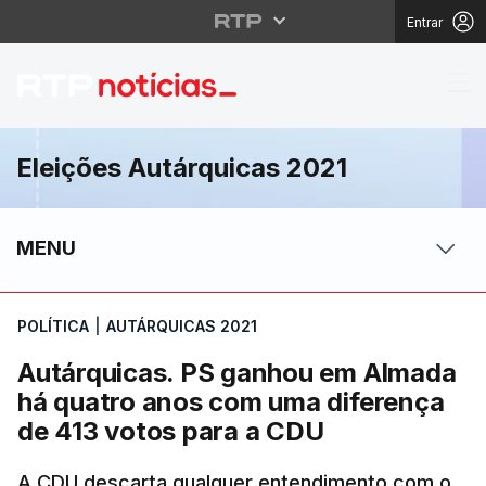
Entrar
Autárquicas. PS ganho
Eleições Autárquicas 2021
MENU
POLÍTICA
|
AUTÁRQUICAS 2021
Autárquicas. PS ganhou em Almada
há quatro anos com uma diferença
de 413 votos para a CDU
A CDU descarta qualquer entendimento com o