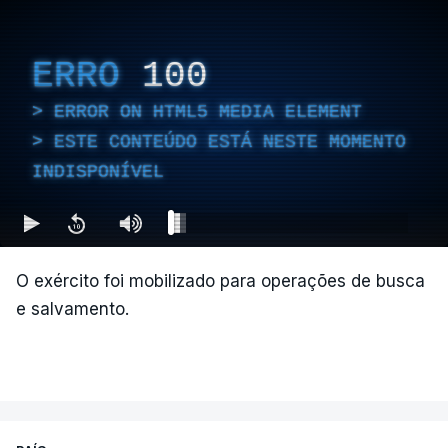
se registam mais mortes, com pelo menos 47
vítimas contabilizadas, segundo o presidente da
Câmara Mauricio Salazar.
ERRO
100
ERROR ON HTML5 MEDIA ELEMENT
"A situação é crítica",
disse Mauricio Salazar em
ESTE CONTEÚDO ESTÁ NESTE MOMENTO
entrevista à Rádio Caracol.
INDISPONÍVEL
Segundo Espriella, há ainda pelo menos 87
feridos e 61 prédios desabaram.
O exército foi mobilizado para operações de busca
e salvamento.
ERRO
100
ERROR ON HTML5 MEDIA ELEMENT
ESTE CONTEÚDO ESTÁ NESTE
MOMENTO INDISPONÍVEL