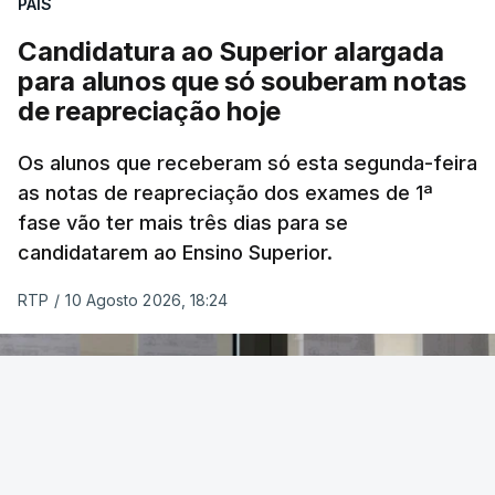
PAÍS
Candidatura ao Superior alargada
para alunos que só souberam notas
Na cidade de Cali, pelo menos 20 prédios
de reapreciação hoje
desabaram, com várias pessoas presas nos
escombros, disse o autarca Alejandro Eder à
Os alunos que receberam só esta segunda-feira
agência Reuters.
as notas de reapreciação dos exames de 1ª
fase vão ter mais três dias para se
"Por enquanto, temos pelo menos 20 estruturas
candidatarem ao Ensino Superior.
desabadas em Cali com pessoas presas", disse
RTP
/
10 Agosto 2026, 18:24
Alejandro Eder à rádio X, acrescentando que pediu
ajuda aos autarcas de Bogotá e de Medellín, a
segunda maior cidade do país, para o envio de
equipas de resgate.
Em Bogotá, vários edifícios residenciais estão a ser
evacuados.