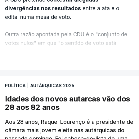
divergências nos resultados
entre a ata e o
edital numa mesa de voto.
Outra razão apontada pela CDU é o "conjunto de
votos nulos" em que "o sentido de voto está
expresso na CDU", segundo apreciação da
VER MAIS
coligação, que protesta ainda face a "uma
divergência de critérios, porque alguns votos nulos
de outras forças políticas foram considerados
POLÍTICA
|
AUTÁRQUICAS 2025
válidos pelo apuramento geral".
Idades dos novos autarcas vão dos
As explicações pela voz de Sofia Lisboa, da CDU,
28 aos 82 anos
que sublinha que este "é um processo normal". No
entanto, admite que "desta vez é diferente",
Aos 28 anos, Raquel Lourenço é a presidente de
porque a diferença de votos é "muito curta" e,
câmara mais jovem eleita nas autárquicas do
passado domingo. Foi cabeça-de-lista de uma
portanto, tem a "particularidade de decidir, (de)