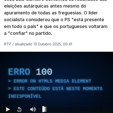
eleições autárquicas antes mesmo do
apuramento de todas as freguesias. O líder
socialista considerou que o PS "está presente
em todo o país" e que os portugueses voltaram
a "confiar" no partido.
RTP
/
atualizado 13 Outubro 2025, 00:41
ERRO
100
ERROR ON HTML5 MEDIA ELEMENT
ESTE CONTEÚDO ESTÁ NESTE MOMENTO
INDISPONÍVEL