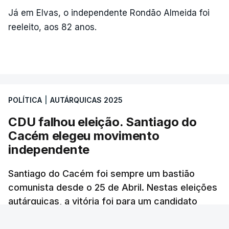
Já em Elvas, o independente Rondão Almeida foi
reeleito, aos 82 anos.
ARTIGOS RELACIONADOS
Autárquicas. Chega vence
CDU por três votos e
confirma dois vereadores
POLÍTICA
|
AUTÁRQUICAS 2025
em Lisboa
atualizado 18 Outubro 2025, 21:48
CDU falhou eleição. Santiago do
Cacém elegeu movimento
independente
Santiago do Cacém foi sempre um bastião
comunista desde o 25 de Abril. Nestas eleições
autárquicas, a vitória foi para um candidato
independente que teve um apoio inédito.