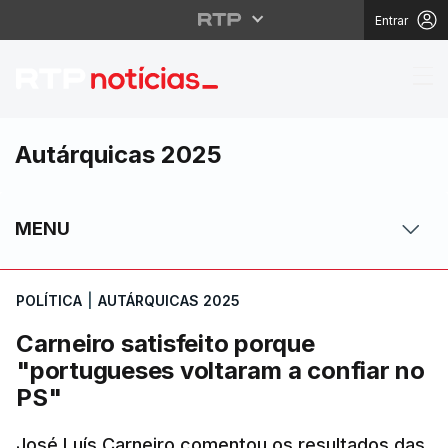
Entrar
Carneiro satisfeito po
Autárquicas 2025
MENU
POLÍTICA
|
AUTÁRQUICAS 2025
Carneiro satisfeito porque
"portugueses voltaram a confiar no
PS"
José Luís Carneiro comentou os resultados das