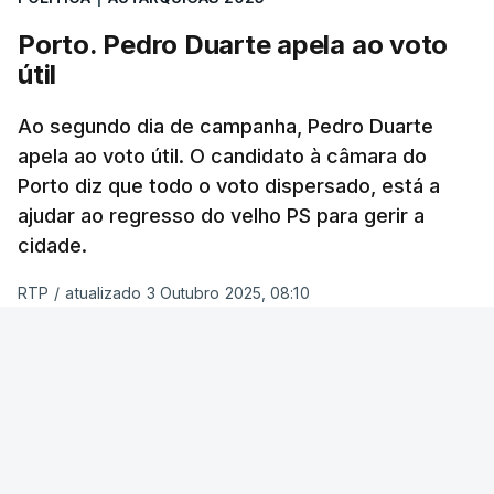
possibilidade de chegar a dois.
Porto. Pedro Duarte apela ao voto
útil
Quando questionados sobre quem acham que
vai ganhar a corrida à Câmara de Lisboa, os
Ao segundo dia de campanha, Pedro Duarte
entrevistados não são tão indecisos e a maioria
apela ao voto útil. O candidato à câmara do
(51%) concorda que será Carlos Moedas.
Porto diz que todo o voto dispersado, está a
Apenas 19% votou em Alexandra Leitão.
ajudar ao regresso do velho PS para gerir a
cidade.
Inquiridos dão nota “suficiente” a
RTP
/
atualizado 3 Outubro 2025, 08:10
Moedas
ERRO
100
A maioria dos inquiridos nesta sondagem (42%)
avaliou este último mandato de Carlos Moedas
ERROR ON HTML5 MEDIA ELEMENT
na Câmara de Lisboa como “suficiente”.
ESTE CONTEÚDO ESTÁ NESTE MOMENTO