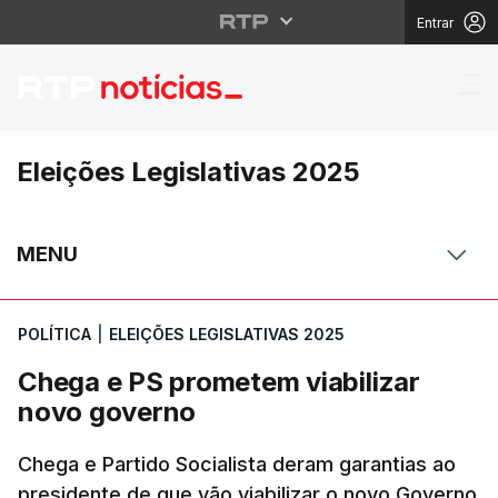
Entrar
Chega e PS prometem v
Eleições Legislativas 2025
MENU
POLÍTICA
|
ELEIÇÕES LEGISLATIVAS 2025
Chega e PS prometem viabilizar
novo governo
Chega e Partido Socialista deram garantias ao
presidente de que vão viabilizar o novo Governo