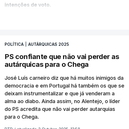
intenções de voto.
VER MAIS
A diferença é mínima e traduz-se num empate
técnico por se encontrar dentro da margem de
erro. A hipótese de uma maioria absoluta parece
POLÍTICA
|
AUTÁRQUICAS 2025
estar, assim, afastada na Câmara da capital.
PS confiante que não vai perder as
O Chega surge como terceira força política
autárquicas para o Chega
(12%) e a CDU como quarta (8%).
A quinta força
política nesta sondagem é a “Democrática Aliança
José Luís carneiro diz que há muitos inimigos da
- Coligação PPM/PTP”. “Este é um resultado que
democracia e em Portugal há também os que se
deixam instrumentalizar e que já venderam a
causa surpresa e merece ser destacado”, lê-se no
alma ao diabo. Ainda assim, no Alentejo, o líder
relatório, que ressalva que pode ser consequência
do PS acredita que não vai perder autarquias
de um engano dos participantes que fizeram
para o Chega.
confusão entre “Democrática Aliança” e “Aliança
Democrática”.