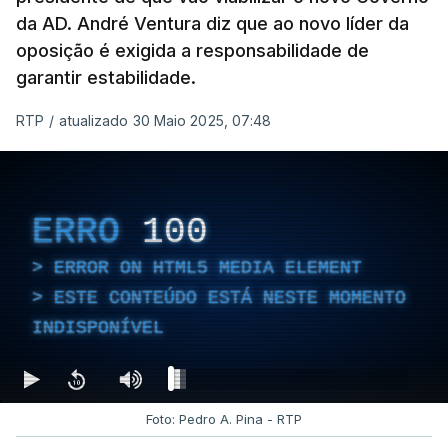
da AD. André Ventura diz que ao novo líder da
oposição é exigida a responsabilidade de
garantir estabilidade.
RTP
/
atualizado 30 Maio 2025, 07:48
ERRO
100
ERROR ON HTML5 MEDIA ELEMENT
ESTE CONTEÚDO ESTÁ NESTE MOMENTO
INDISPONÍVEL
Foto: Pedro A. Pina - RTP