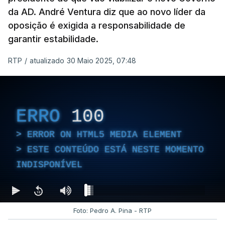
da AD. André Ventura diz que ao novo líder da
oposição é exigida a responsabilidade de
garantir estabilidade.
RTP
/
atualizado 30 Maio 2025, 07:48
ERRO
100
ERROR ON HTML5 MEDIA ELEMENT
ESTE CONTEÚDO ESTÁ NESTE MOMENTO
INDISPONÍVEL
Foto: Pedro A. Pina - RTP