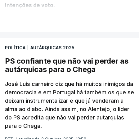
intenções de voto.
VER MAIS
A diferença é mínima e traduz-se num empate
técnico por se encontrar dentro da margem de
erro. A hipótese de uma maioria absoluta parece
POLÍTICA
|
AUTÁRQUICAS 2025
estar, assim, afastada na Câmara da capital.
PS confiante que não vai perder as
O Chega surge como terceira força política
autárquicas para o Chega
(12%) e a CDU como quarta (8%).
A quinta força
política nesta sondagem é a “Democrática Aliança
José Luís carneiro diz que há muitos inimigos da
- Coligação PPM/PTP”. “Este é um resultado que
democracia e em Portugal há também os que se
deixam instrumentalizar e que já venderam a
causa surpresa e merece ser destacado”, lê-se no
alma ao diabo. Ainda assim, no Alentejo, o líder
relatório, que ressalva que pode ser consequência
do PS acredita que não vai perder autarquias
de um engano dos participantes que fizeram
para o Chega.
confusão entre “Democrática Aliança” e “Aliança
Democrática”.