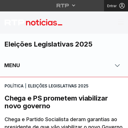
Entrar
Chega e PS prometem v
Eleições Legislativas 2025
MENU
POLÍTICA
|
ELEIÇÕES LEGISLATIVAS 2025
Chega e PS prometem viabilizar
novo governo
Chega e Partido Socialista deram garantias ao
presidente de que vão viabilizar o novo Governo