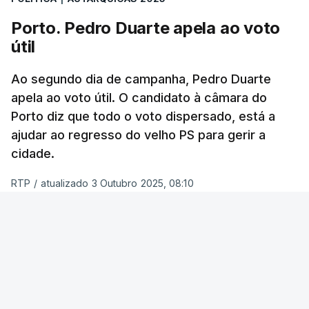
possibilidade de chegar a dois.
Porto. Pedro Duarte apela ao voto
útil
Quando questionados sobre quem acham que
vai ganhar a corrida à Câmara de Lisboa, os
Ao segundo dia de campanha, Pedro Duarte
entrevistados não são tão indecisos e a maioria
apela ao voto útil. O candidato à câmara do
(51%) concorda que será Carlos Moedas.
Porto diz que todo o voto dispersado, está a
Apenas 19% votou em Alexandra Leitão.
ajudar ao regresso do velho PS para gerir a
cidade.
Inquiridos dão nota “suficiente” a
RTP
/
atualizado 3 Outubro 2025, 08:10
Moedas
ERRO
100
A maioria dos inquiridos nesta sondagem (42%)
avaliou este último mandato de Carlos Moedas
ERROR ON HTML5 MEDIA ELEMENT
na Câmara de Lisboa como “suficiente”.
ESTE CONTEÚDO ESTÁ NESTE MOMENTO