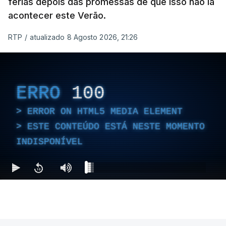
férias depois das promessas de que isso não ia
acontecer este Verão.
RTP
/
atualizado 8 Agosto 2026, 21:26
ERRO
100
ERROR ON HTML5 MEDIA ELEMENT
ESTE CONTEÚDO ESTÁ NESTE MOMENTO
INDISPONÍVEL