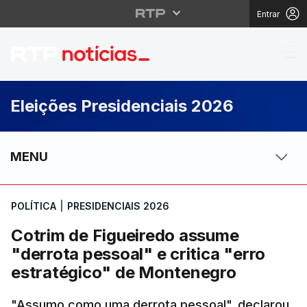
Entrar
Cotrim de Figueiredo a
Eleições Presidenciais 2026
MENU
POLÍTICA
|
PRESIDENCIAIS 2026
Cotrim de Figueiredo assume
"derrota pessoal" e critica "erro
estratégico" de Montenegro
"Assumo como uma derrota pessoal", declarou