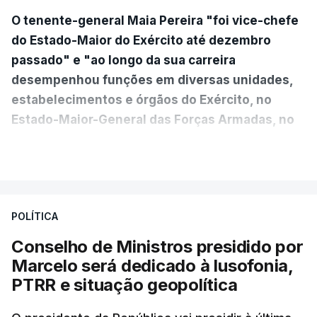
O tenente-general Maia Pereira "foi vice-chefe
do Estado-Maior do Exército até dezembro
passado" e "ao longo da sua carreira
desempenhou funções em diversas unidades,
estabelecimentos e órgãos do Exército, no
Estado-Maior-General das Forças Armadas, no
Ministério da Defesa Nacional e no
VER MAIS
estrangeiro"
, refere-se numa nota enviada à
agência Lusa pela assessoria do Presidente eleito.
Da sua experiência no terreno, é destacada a
POLÍTICA
participação "em duas missões no âmbito das
Conselho de Ministros presidido por
Forças Nacionais Destacadas, como
Marcelo será dedicado à lusofonia,
comandante do 2.º Batalhão Mecanizado, da
PTRR e situação geopolítica
Reserva Tática do Comandante da Força da
NATO no Kosovo, e, mais recentemente, na