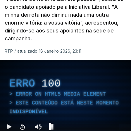
o candidato apoiado pela Iniciativa Liberal. "A
minha derrota não diminui nada uma outra
enorme vitória: a vossa vitória", acrescentou,
dirigindo-se aos seus apoiantes na sede de
campanha.
RTP
/
atualizado 18 Janeiro 2026, 23:11
ERRO
100
ERROR ON HTML5 MEDIA ELEMENT
ESTE CONTEÚDO ESTÁ NESTE MOMENTO
INDISPONÍVEL