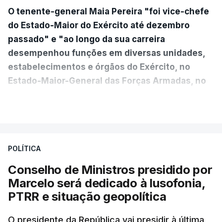
O tenente-general Maia Pereira "foi vice-chefe
do Estado-Maior do Exército até dezembro
passado" e "ao longo da sua carreira
desempenhou funções em diversas unidades,
estabelecimentos e órgãos do Exército, no
Estado-Maior-General das Forças Armadas, no
Ministério da Defesa Nacional e no
VER MAIS
estrangeiro"
, refere-se numa nota enviada à
agência Lusa pela assessoria do Presidente eleito.
Da sua experiência no terreno, é destacada a
POLÍTICA
participação "em duas missões no âmbito das
Conselho de Ministros presidido por
Forças Nacionais Destacadas, como
Marcelo será dedicado à lusofonia,
comandante do 2.º Batalhão Mecanizado, da
PTRR e situação geopolítica
Reserva Tática do Comandante da Força da
NATO no Kosovo, e, mais recentemente, na
O presidente da República vai presidir à última