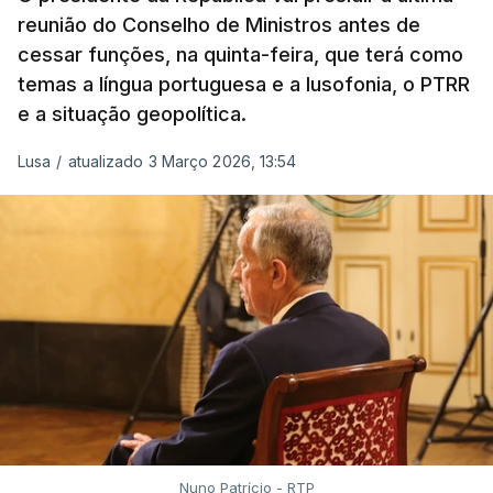
MINUSCA, como 2.º comandante da Força
reunião do Conselho de Ministros antes de
Militar da ONU para a República Centro-
cessar funções, na quinta-feira, que terá como
Africana"
.
temas a língua portuguesa e a lusofonia, o PTRR
e a situação geopolítica.
"Foi ainda
chefe do Branch de Apoio às
Operações na Divisão de Operações,
Lusa
/
atualizado 3 Março 2026, 13:54
acumulando com presidente dos Grupos NATO
de Proteção da Força e de Operações
Psicológicas
, no Quartel-General do Comando
Supremo das Forças Aliadas na Europa (SHAPE),
em Mons, Bélgica", acrescenta-se.
O tenente-general Paulo Emanuel Maia
Pereira nasceu em Almeirim, no distrito de
Santarém, em 16 de dezembro de 1963, e
terminou o Curso de Infantaria da Academia
Nuno Patrício - RTP