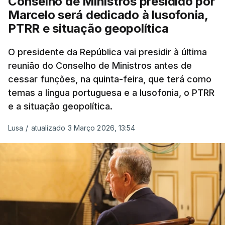
Conselho de Ministros presidido por
Forças Nacionais Destacadas, como
Marcelo será dedicado à lusofonia,
comandante do 2.º Batalhão Mecanizado, da
PTRR e situação geopolítica
Reserva Tática do Comandante da Força da
NATO no Kosovo, e, mais recentemente, na
O presidente da República vai presidir à última
MINUSCA, como 2.º comandante da Força
reunião do Conselho de Ministros antes de
Militar da ONU para a República Centro-
cessar funções, na quinta-feira, que terá como
Africana"
.
temas a língua portuguesa e a lusofonia, o PTRR
e a situação geopolítica.
"Foi ainda
chefe do Branch de Apoio às
Operações na Divisão de Operações,
Lusa
/
atualizado 3 Março 2026, 13:54
acumulando com presidente dos Grupos NATO
de Proteção da Força e de Operações
Psicológicas
, no Quartel-General do Comando
Supremo das Forças Aliadas na Europa (SHAPE),
em Mons, Bélgica", acrescenta-se.