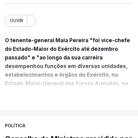
OUVIR
O tenente-general Maia Pereira "foi vice-chefe
do Estado-Maior do Exército até dezembro
passado" e "ao longo da sua carreira
desempenhou funções em diversas unidades,
estabelecimentos e órgãos do Exército, no
Estado-Maior-General das Forças Armadas, no
Ministério da Defesa Nacional e no
VER MAIS
estrangeiro"
, refere-se numa nota enviada à
agência Lusa pela assessoria do Presidente eleito.
Da sua experiência no terreno, é destacada a
POLÍTICA
participação "em duas missões no âmbito das