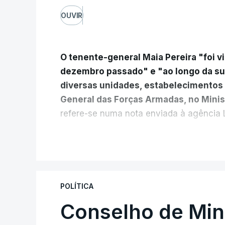
OUVIR
O tenente-general Maia Pereira "foi v
dezembro passado" e "ao longo da s
diversas unidades, estabelecimentos 
General das Forças Armadas, no Minis
refere-se numa nota enviada à agência L
Da sua experiência no terreno, é desta
V
âmbito das Forças Nacionais Destaca
Mecanizado, da Reserva Tática do Co
mais recentemente, na MINUSCA, como
POLÍTICA
para a República Centro-Africana"
.
Conselho de Mini
"Foi ainda
chefe do Branch de Apoio à