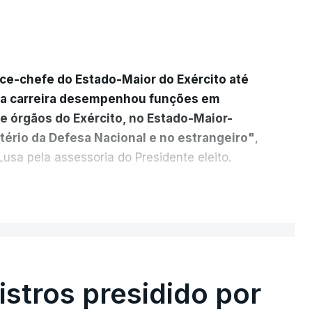
ice-chefe do Estado-Maior do Exército até
ua carreira desempenhou funções em
e órgãos do Exército, no Estado-Maior-
tério da Defesa Nacional e no estrangeiro"
,
usa pela assessoria do Presidente eleito.
cada a
participação "em duas missões no
ER MAIS
das, como comandante do 2.º Batalhão
mandante da Força da NATO no Kosovo, e,
 2.º comandante da Força Militar da ONU
stros presidido por
s Operações na Divisão de Operações,