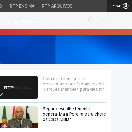
G
RTP ENSINA
RTP ARQUIVOS
Entrar
Abrir campo de
|
S
RTP
DESPORTO
apoiantes de Marques Me
Cotrim mantém que foi
pressionado por "apoiantes de
Marques Mendes" para desistir
Seguro escolhe tenente-
general Maia Pereira para chefe
da Casa Militar