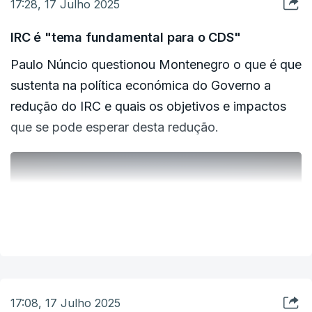
17:28, 17 Julho 2025
parte do que estivesse a exceder as nossas
expectativas", aponta o primeiro-ministro para
IRC é "tema fundamental para o CDS"
explicar porque o Governo prefere dar
Paulo Núncio questionou Montenegro o que é que
suplementos extraordinários em vez de aumentar
sustenta na política económica do Governo a
as pensões porque isso seria onerar o orçamento
redução do IRC e quais os objetivos e impactos
anual do país eternamente.
que se pode esperar desta redução.
ERRO
100
ERRO
100
ERROR ON HTML5 MEDIA ELEMENT
ERROR ON HTML5 MEDIA ELEMENT
VER MAIS
ESTE CONTEÚDO ESTÁ NESTE MOMENTO
INDISPONÍVEL
ESTE CONTEÚDO ESTÁ NESTE MOMENTO
INDISPONÍVEL
17:08, 17 Julho 2025