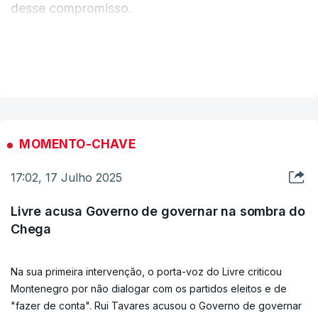
desse compromisso.
à imigração, Montenegro respondeu que os
VER MAIS
deputados da esquerda consideram que as
políticas dos últimos anos são as “corretas”. Mas
o Governo entende “que não” são.
MOMENTO-CHAVE
“Nós entendemos que o país chegou a um ponto
17:02, 17 Julho 2025
que é insustentável”, argumentou. “Estamos a
promover uma política de regulação que
Livre acusa Governo de governar na sombra do
dignifique a vida dessas pessoas”.
Chega
Lembrando as "centenas de milhares" de pessoas
Na sua primeira intervenção, o porta-voz do Livre criticou
que estavam em Portugal e que não se sabia onde
Montenegro por não dialogar com os partidos eleitos e de
estavam, Montenegro diz que havia um
"fazer de conta". Rui Tavares acusou o Governo de governar