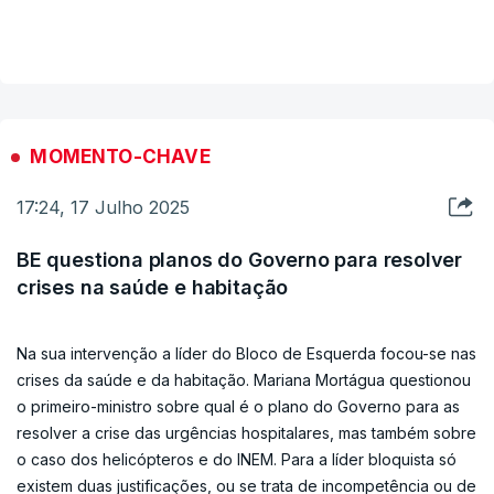
habitação que marcou a última década”.
VER MAIS
ERRO
100
MOMENTO-CHAVE
ERROR ON HTML5 MEDIA ELEMENT
17:24, 17 Julho 2025
ESTE CONTEÚDO ESTÁ NESTE MOMENTO
BE questiona planos do Governo para resolver
INDISPONÍVEL
crises na saúde e habitação
Na sua intervenção a líder do Bloco de Esquerda focou-se nas
crises da saúde e da habitação. Mariana Mortágua questionou
o primeiro-ministro sobre qual é o plano do Governo para as
resolver a crise das urgências hospitalares, mas também sobre
o caso dos helicópteros e do INEM. Para a líder bloquista só
existem duas justificações, ou se trata de incompetência ou de