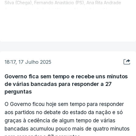
Silva (Chega), Fernando Anastácio (PS), Ana Rita Andrade
(Iniciativa Liberal), André Wemans (Livre), Sérgio Manuel
Pratas (PCP) e Rodrigo Roquete (CDS).
VER MAIS
Como membros suplentes foram indicados Jorge Paulo
Oliveira (PSD), Filipe Arrais Lima Bacelar (PS), Natércia
Rodrigues Lopes (Livre), Helena Casqueiro (PCP) e Ana
Cristina Delgado (CDS).
18:17, 17 Julho 2025
Na audição prévia a estes candidatos, realizada na quarta-
feira, em sede de Comissão de Assuntos Constitucionais,
Governo fica sem tempo e recebe uns minutos
deputados de várias políticas alertaram para os riscos do
de várias bancadas para responder a 27
crescimento da desinformação e para a segurança jurídica das
perguntas
suas decisões.
O Governo ficou hoje sem tempo para responder
O deputado social-democrata Francisco José Martins, que se
aos partidos no debate do estado da nação e só
congratulou com a "celeridade" do processo de nomeação
graças à cedência de algum tempo de várias
dos novos membros da CNE, sobretudo tendo em vista a
bancadas acumulou pouco mais de quatro minutos
preparação das próximas eleições autárquicas, foi o primeiro