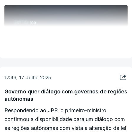
“Senhor primeiro-ministro, o país precisa de
respostas agora não a partir de setembro",
ERRO
100
pressionou.
ERROR ON HTML5 MEDIA ELEMENT
VER MAIS
ESTE CONTEÚDO ESTÁ NESTE MOMENTO
INDISPONÍVEL
17:43, 17 Julho 2025
Governo quer diálogo com governos de regiões
autónomas
Respondendo ao JPP, o primeiro-ministro
confirmou a disponibilidade para um diálogo com
as regiões autónomas com vista à alteração da lei