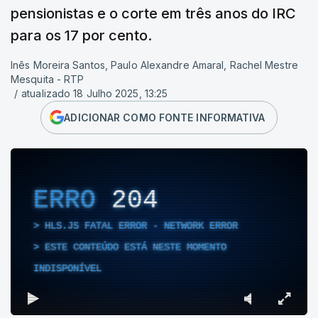
pensionistas e o corte em três anos do IRC
para os 17 por cento.
Inês Moreira Santos, Paulo Alexandre Amaral, Rachel Mestre
Mesquita - RTP
/
atualizado 18 Julho 2025, 13:25
ADICIONAR COMO FONTE INFORMATIVA
ERRO
204
HLS.JS FATAL ERROR - NETWORK ERROR
ESTE CONTEÚDO ESTÁ NESTE MOMENTO
INDISPONÍVEL