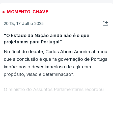
MOMENTO-CHAVE
20:18, 17 Julho 2025
"O Estado da Nação ainda não é o que
projetamos para Portugal"
No final do debate, Carlos Abreu Amorim afirmou
que a conclusão é que “a governação de Portugal
impõe-nos o dever imperioso de agir com
propósito, visão e determinação”.
O ministro do Assuntos Parlamentares recordou
que este Governo deu inicio a um novo ciclo
governativo, que ouviu os portugueses nas
VER MAIS
últimas eleições.