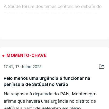
A Saúde foi um dos temas centrais no debate do
Estado da Nação, esta tarde de quinta-feira na
Assembleia da República, com ataques da
VER MAIS
oposição ao Governo.
MOMENTO-CHAVE
17:41, 17 Julho 2025
Pelo menos uma urgência a funcionar na
península de Setúbal no Verão
Na resposta à deputada do PAN, Montenegro
afirma que haverá uma urgência no distrito de
Setúbal a partir de Setembro em pleno