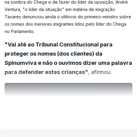
na sombra do Chega e de fazer do líder da oposição, André
desequilíbrio do tecido do país. No caso da
Ventura, "o líder da situação" em matéria de imigração.
imigração, reconhece o primeiro-ministro que
Tavares denunciou ainda o silêncio do primeiro-ministro sobre
seria difícil haver uma aproximação à bancada do
os nomes dos menores imigrantes lidos pelo líder do Chega
Livre, "mas pode haver temas onde isso é
no Parlamento.
possível".
"Vai até ao Tribunal Constitucional para
proteger os nomes (dos clientes) da
Spinumviva e não o ouvimos dizer uma palavra
para defender estas crianças"
, afirmou.
ERRO
100
ERROR ON HTML5 MEDIA ELEMENT
VER MAIS
ESTE CONTEÚDO ESTÁ NESTE MOMENTO
INDISPONÍVEL