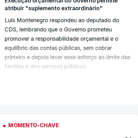
Execução orçamental do Governo permite
atribuir "suplemento extraordinário"
Luís Montenegro respondeu ao deputado do
CDS, lembrando que o Governo prometeu
promover a responsabilidade orçamental e o
equilíbrio das contas públicas, sem cobrar
primeiro e depois levar esse esforço ao limite das
famílias e dos serviços públicos.
“Chegámos a meio do ano e com a execução
VER MAIS
orçamental que temos é possível, mais uma vez,
atribuir o suplemento extraordinário”, adiantou o
primeiro-ministro.
MOMENTO-CHAVE
"Nós dissemos que iríamos devolver à sociedade