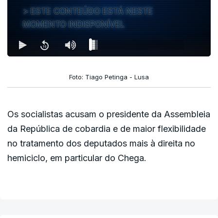
ESTE CONTEÚDO ESTÁ NESTE
realismo com resignação”.
MOMENTO INDISPONÍVEL
ERRO
100
ERROR ON HTML5 MEDIA ELEMENT
Foto: Tiago Petinga - Lusa
ESTE CONTEÚDO ESTÁ NESTE MOMENTO
INDISPONÍVEL
Os socialistas acusam o presidente da Assembleia
da República de cobardia e de maior flexibilidade
no tratamento dos deputados mais à direita no
hemiciclo, em particular do Chega.
O Governo, segundo o ministro, “não veio negar
as dificuldades” mas sim enfrentá-las.
“Fica aqui o compromisso para com os