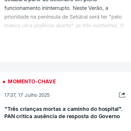
funcionamento ininterrupto. Neste Verão, a
prioridade na península de Setúbal será ter "pelo
menos uma urgência aberta" as três existentes. O
problema é que há uma "efectiva carência de
profissionais naquela região". "Vamos evitar que o
VER MAIS
atendimento urgente se tenha que fazer do lado
de cá da ponte, o que provoca transtornos muito
maiores", admite Montenegro.
MOMENTO-CHAVE
17:37, 17 Julho 2025
"Três crianças mortas a caminho do hospital".
PAN critica ausência de resposta do Governo