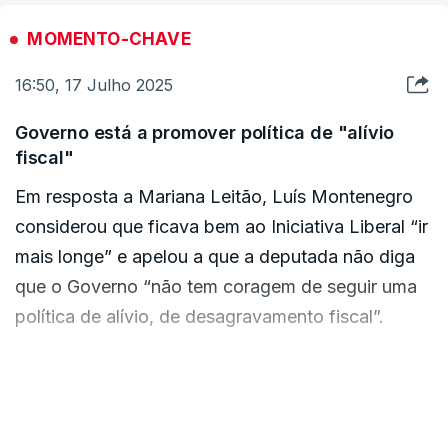
MOMENTO-CHAVE
16:50, 17 Julho 2025
Governo está a promover política de "alívio
fiscal"
Em resposta a Mariana Leitão, Luís Montenegro
considerou que ficava bem ao Iniciativa Liberal “ir
mais longe” e apelou a que a deputada não diga
que o Governo “não tem coragem de seguir uma
política de alívio, de desagravamento fiscal”.
“Nós estamos a promove-la”, afirmou.
VER MAIS
Quanto à TAP, admitiu que é favor da