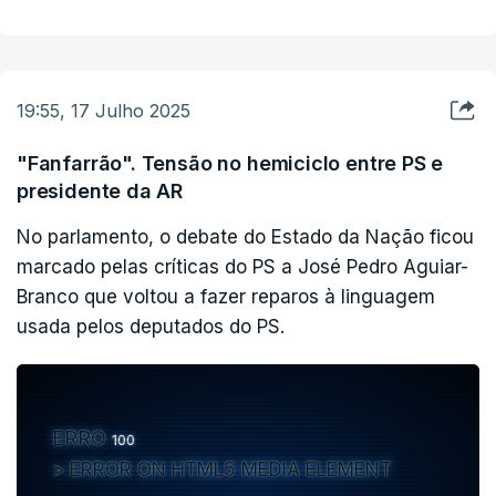
“Não estaremos disponíveis para conversações
inócuas”, afirmou. “Não nos prestaremos a
19:55, 17 Julho 2025
encenações”.
"Fanfarrão". Tensão no hemiciclo entre PS e
presidente da AR
Porque “Portugal não precisa de consensos para
adiar o amanhã; precisa de consensos para
No parlamento, o debate do Estado da Nação ficou
avançar hoje”. Abreu Amorim criticou, então, as
marcado pelas críticas do PS a José Pedro Aguiar-
acusações de o Governo estar a aproximar-se do
Branco que voltou a fazer reparos à linguagem
usada pelos deputados do PS.
Chega e se associar nas políticas de imigração.
“O Estado da Nação ainda não é o que
projetamos para Portugal. Persistem fragilidades
ERRO
100
estruturais, desigualdades inadmissíveis,
ERROR ON HTML5 MEDIA ELEMENT
bloqueios institucionais. Mas não confundamos