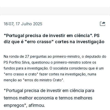
encerradas nos próximos tempos, considera que
Na reunião, o ex-líder da Iniciativa Liberal Rui Rocha, que tinha
as “promessas acumulam-se”, mas “até agora não
levantado a questão da "proliferação de legislação de âmbito
temos visto nada”, apenas “urgências encerradas
eleitoral" e da necessidade da sua codificação, advertiu que a
18:07, 17 Julho 2025
CNE deve ter uma preocupação de rigor ao nível da sua
e número recorde de bebés a morrer em
comunicação, evitando assim "gerar confusão".
ambulâncias”.
"Portugal precisa de investir em ciência". PS
diz que é "erro crasso" cortes na investigação
“Pode garantir ao país que, em primeiro lugar, vai
Na ronda de 27 perguntas ao primeiro-ministro, o deputado do
pôr um ponto final à novela com os helicópteros
PS Porfírio Silva, questionou o primeiro-ministro sobre os
de emergência médica (...) e também se pode
fundos para a investigação. O socialista considerou que é um
garantir que durante o verão o acesso à saúde e
"erro crasso e crato" fazer cortes na investigação, numa
às urgências vai estar garantido a todos os
menção ao "erros do ministro Crato".
portugueses e sesta disponível para retirar
"Portugal precisa de investir em ciência para
consequências políticas caso isso não aconteça?”
termos melhor economia e termos melhores
questionou o deputado do Livre, Paulo Muacho.
empregos", afirmou.