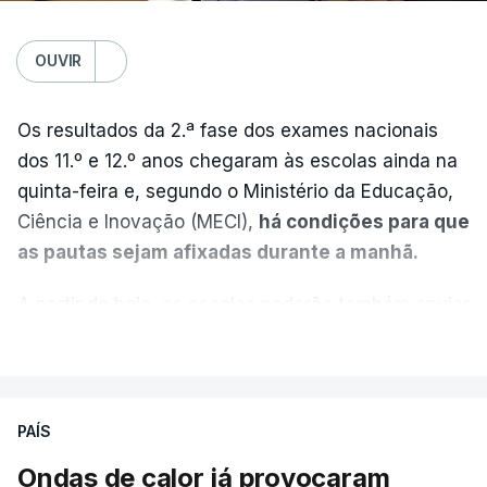
OUVIR
Os resultados da 2.ª fase dos exames nacionais
dos 11.º e 12.º anos chegaram às escolas ainda na
quinta-feira e, segundo o Ministério da Educação,
Ciência e Inovação (MECI),
há condições para que
as pautas sejam afixadas durante a manhã.
A partir de hoje, as escolas poderão também enviar
aos alunos as versões digitalizadas das respetivas
VER MAIS
provas classificadas, à semelhança do que
aconteceu durante a 1.ª fase.
PAÍS
Em anos anteriores, a consulta das provas
Ondas de calor já provocaram
dependia da apresentação de um requerimento,