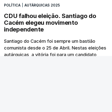
POLÍTICA
|
AUTÁRQUICAS 2025
em Lisboa
atualizado 18 Outubro 2025, 21:48
CDU falhou eleição. Santiago do
Cacém elegeu movimento
independente
Santiago do Cacém foi sempre um bastião
comunista desde o 25 de Abril. Nestas eleições
autárquicas, a vitória foi para um candidato
independente que teve um apoio inédito.
RTP
/
atualizado 15 Outubro 2025, 10:01
ERRO
100
ERROR ON HTML5 MEDIA ELEMENT