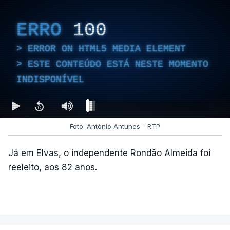
ESTE CONTEÚDO ESTÁ NESTE
ERRO
100
MOMENTO INDISPONÍVEL
ERROR ON HTML5 MEDIA ELEMENT
ESTE CONTEÚDO ESTÁ NESTE MOMENTO
No último fim de semana, o secretário-geral do
INDISPONÍVEL
PCP
não deu como fechado
o apuramento de
votos.
Foto: António Antunes - RTP
c/ Lusa
Já em Elvas, o independente Rondão Almeida foi
reeleito, aos 82 anos.
ARTIGOS RELACIONADOS
Autárquicas. Chega vence
CDU por três votos e
confirma dois vereadores