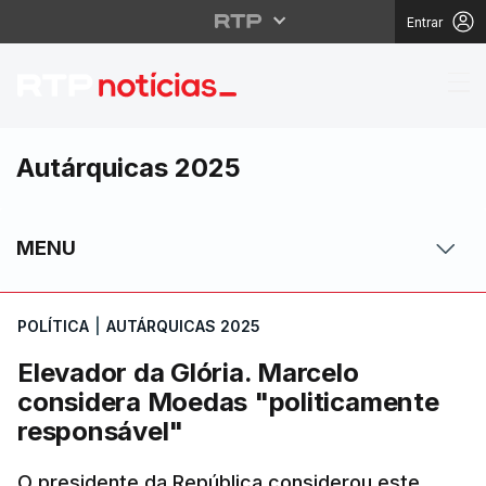
Entrar
Elevador da Glória. M
Autárquicas 2025
MENU
POLÍTICA
|
AUTÁRQUICAS 2025
Elevador da Glória. Marcelo
considera Moedas "politicamente
responsável"
O presidente da República considerou este