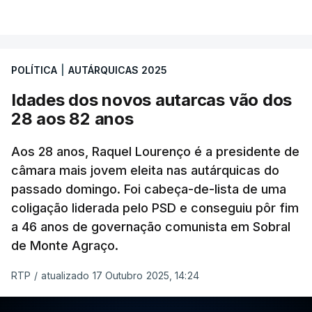
VER MAIS
coligação, que protesta ainda face a "uma
divergência de critérios, porque alguns votos nulos
de outras forças políticas foram considerados
POLÍTICA
|
AUTÁRQUICAS 2025
válidos pelo apuramento geral".
Idades dos novos autarcas vão dos
As explicações pela voz de Sofia Lisboa, da CDU,
28 aos 82 anos
que sublinha que este "é um processo normal". No
entanto, admite que "desta vez é diferente",
Aos 28 anos, Raquel Lourenço é a presidente de
porque a diferença de votos é "muito curta" e,
câmara mais jovem eleita nas autárquicas do
passado domingo. Foi cabeça-de-lista de uma
portanto, tem a "particularidade de decidir, (de)
coligação liderada pelo PSD e conseguiu pôr fim
poucos votos decidirem" a eleição de um vereador.
a 46 anos de governação comunista em Sobral
de Monte Agraço.
RTP
/
atualizado 17 Outubro 2025, 14:24
ERRO
100
ERROR ON HTML5 MEDIA ELEMENT