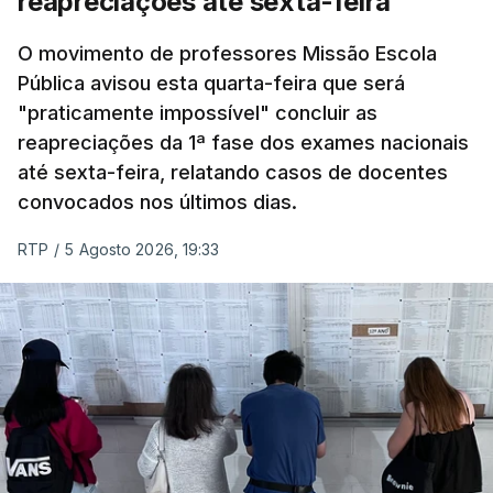
reapreciações até sexta-feira
Pela primeira vez este ano, quase 300 mil exames
O movimento de professores Missão Escola
Pública avisou esta quarta-feira que será
nacionais do ensino secundário foram avaliados
"praticamente impossível" concluir as
em formato digital, mas o processo registou várias
reapreciações da 1ª fase dos exames nacionais
falhas técnicas, obrigando ao adiamento por
até sexta-feira, relatando casos de docentes
alguns dias da divulgação das notas.
convocados nos últimos dias.
RTP
/
5 Agosto 2026, 19:33