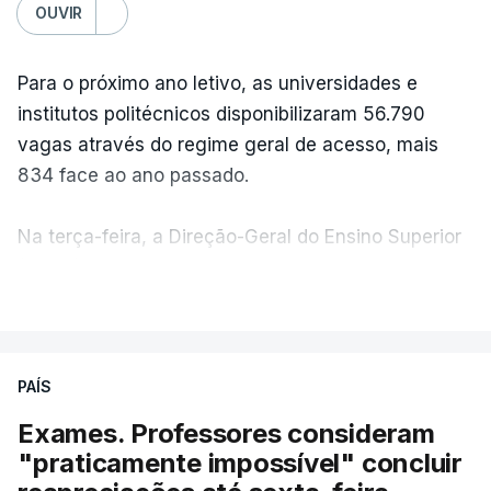
OUVIR
Para o próximo ano letivo, as universidades e
institutos politécnicos disponibilizaram 56.790
vagas através do regime geral de acesso, mais
834 face ao ano passado.
Na terça-feira, a Direção-Geral do Ensino Superior
(DGES) contabilizava já perto de 55 mil candidatos,
VER MAIS
ultrapassando o total de 49.595 inscritos na 1.ª
fase do concurso do ano passado.
PAÍS
No primeiro dia do concurso deste ano, apenas
304 alunos tinham apresentado candidatura, muito
Exames. Professores consideram
abaixo dos 10 mil que o tinham feito no primeiro dia
"praticamente impossível" concluir
do concurso do ano passado.