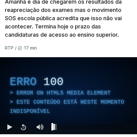
ERRO
100
Amanhã é dia de chegarem os resultados da
ERROR ON HTML5 MEDIA ELEMENT
reapreciação dos exames mas o movimento
SOS escola pública acredita que isso não vai
ESTE CONTEÚDO ESTÁ NESTE
acontecer. Termina hoje o prazo das
MOMENTO INDISPONÍVEL
candidaturas de acesso ao ensino superior.
17 min.
RTP
/
ERRO
100
ERROR ON HTML5 MEDIA ELEMENT
ESTE CONTEÚDO ESTÁ NESTE MOMENTO
INDISPONÍVEL