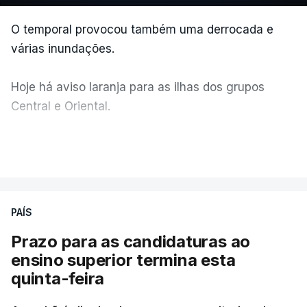
O temporal provocou também uma derrocada e
várias inundações.
Hoje há aviso laranja para as ilhas dos grupos
Central e Oriental.
Durante a noite e a manhã foram registadas 19 mil
VER MAIS
descargas elétricas, nos grupos central e oriental
do arquipélago dos Açores.
PAÍS
A ilha mais atingida pela forte trovoada foi a do
Prazo para as candidaturas ao
Pico.
ensino superior termina esta
quinta-feira