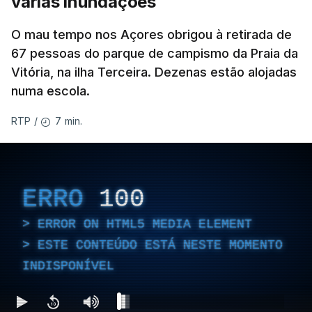
várias inundações
O mau tempo nos Açores obrigou à retirada de
67 pessoas do parque de campismo da Praia da
Vitória, na ilha Terceira. Dezenas estão alojadas
numa escola.
7 min.
RTP
/
ERRO
100
ERROR ON HTML5 MEDIA ELEMENT
ESTE CONTEÚDO ESTÁ NESTE MOMENTO
INDISPONÍVEL