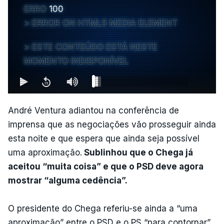
ERRO
100
ERROR ON HTML5 MEDIA ELEMENT
ESTE CONTEÚDO ESTÁ NESTE
MOMENTO INDISPONÍVEL
André Ventura adiantou na conferência de
imprensa que as negociações vão prosseguir ainda
esta noite e que espera que ainda seja possível
uma aproximação.
Sublinhou que o Chega já
aceitou “muita coisa” e que o PSD deve agora
mostrar “alguma cedência”.
O presidente do Chega referiu-se ainda a “uma
aproximação” entre o PSD e o PS “para contornar”