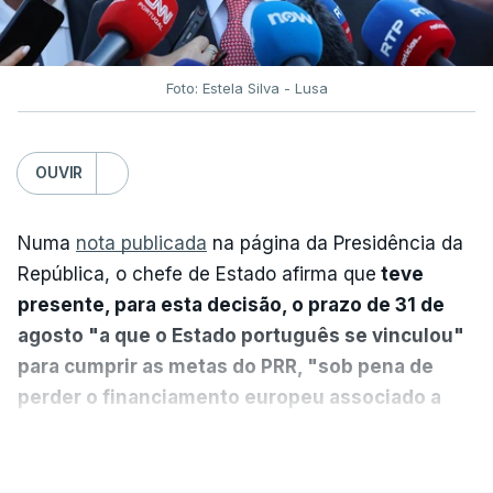
Foto: Estela Silva - Lusa
OUVIR
Numa
nota publicada
na página da Presidência da
República, o chefe de Estado afirma que
teve
presente, para esta decisão, o prazo de 31 de
agosto "a que o Estado português se vinculou"
para cumprir as metas do PRR, "sob pena de
perder o financiamento europeu associado a
essa reforma específica".
VER MAIS
António José Seguro entende que a reforma reúne