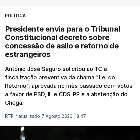
treze apoios sociais "num só" e pretende "tornar o
POLÍTICA
sistema mais simples, mais justo e transparente".
Presidente envia para o Tribunal
"Sempre que seja possível reduzir burocracias,
Constitucional decreto sobre
eliminar sobreposições e garantir que os apoios
concessão de asilo e retorno de
chegam a quem mais necessita, estaremos a dar
estrangeiros
um passo na direção certa", argumenta o
António José Seguro solicitou ao TC a
Presidente da República.
fiscalização preventiva da chama "Lei do
Retorno", aprovada no mês passado com votos
Assegurar que "ninguém é
a favor de PSD, IL e CDS-PP e a abstenção do
prejudicado"
Chega.
RTP
/
atualizado 7 Agosto 2026, 18:47
O Preisdente deixa, no entanto, deixa alguns
avisos:
uma reforma desta dimensão "deve ter