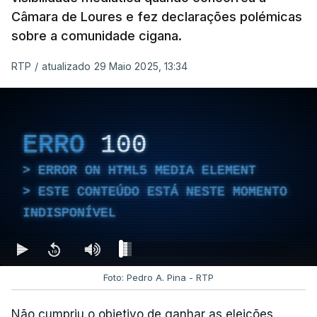
Câmara de Loures e fez declarações polémicas
sobre a comunidade cigana.
RTP
/
atualizado 29 Maio 2025, 13:34
ERRO
100
ERROR ON HTML5 MEDIA ELEMENT
ESTE CONTEÚDO ESTÁ NESTE MOMENTO
INDISPONÍVEL
Foto: Pedro A. Pina - RTP
Não cumpriu o objetivo de ganhar as eleições,