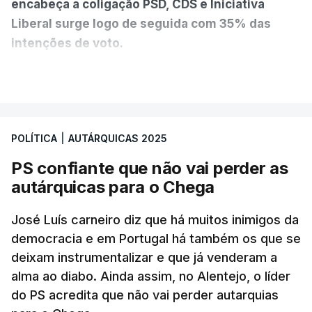
encabeça a coligação PSD, CDS e Iniciativa
Liberal surge logo de seguida com 35% das
intenções de voto.
VER MAIS
A diferença é mínima e traduz-se num empate
técnico por se encontrar dentro da margem de
erro. A hipótese de uma maioria absoluta parece
POLÍTICA
|
AUTÁRQUICAS 2025
estar, assim, afastada na Câmara da capital.
PS confiante que não vai perder as
O Chega surge como terceira força política
autárquicas para o Chega
(12%) e a CDU como quarta (8%).
A quinta força
política nesta sondagem é a “Democrática Aliança
José Luís carneiro diz que há muitos inimigos da
- Coligação PPM/PTP”. “Este é um resultado que
democracia e em Portugal há também os que se
deixam instrumentalizar e que já venderam a
causa surpresa e merece ser destacado”, lê-se no
alma ao diabo. Ainda assim, no Alentejo, o líder
relatório, que ressalva que pode ser consequência
do PS acredita que não vai perder autarquias
de um engano dos participantes que fizeram