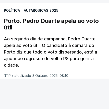
oito mandatos. O Chega elegeria dois vereadores e
a CDU ficaria muito provavelmente com um, com a
POLÍTICA
|
AUTÁRQUICAS 2025
possibilidade de chegar a dois.
Porto. Pedro Duarte apela ao voto
útil
Quando questionados sobre quem acham que
vai ganhar a corrida à Câmara de Lisboa, os
Ao segundo dia de campanha, Pedro Duarte
entrevistados não são tão indecisos e a maioria
apela ao voto útil. O candidato à câmara do
(51%) concorda que será Carlos Moedas.
Porto diz que todo o voto dispersado, está a
Apenas 19% votou em Alexandra Leitão.
ajudar ao regresso do velho PS para gerir a
cidade.
Inquiridos dão nota “suficiente” a
RTP
/
atualizado 3 Outubro 2025, 08:10
Moedas
ERRO
100
A maioria dos inquiridos nesta sondagem (42%)
avaliou este último mandato de Carlos Moedas