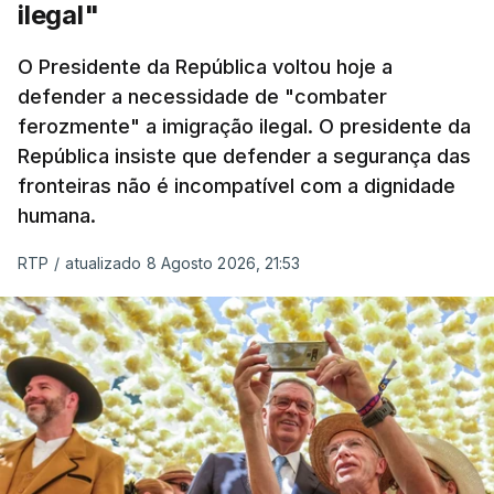
ilegal"
O ano de 2026 tem sido um ano de recordes: foi
O Presidente da República voltou hoje a
apreendida mais cocaína até ao momento de que
defender a necessidade de "combater
em todo o ano de 2025.
ferozmente" a imigração ilegal. O presidente da
A ação de prevenção visa a deteção em alto mar
República insiste que defender a segurança das
de embarcações de alta velocidade (EAV) que
fronteiras não é incompatível com a dignidade
humana.
utilizam a costa nacional para o tráfico de droga.
RTP
/
atualizado 8 Agosto 2026, 21:53
c/ Lusa