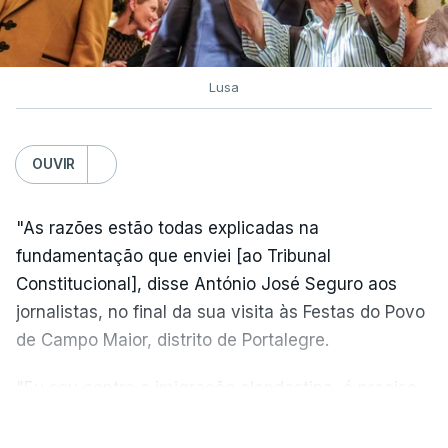
Lusa
OUVIR
"As razões estão todas explicadas na
fundamentação que enviei [ao Tribunal
Constitucional], disse António José Seguro aos
jornalistas, no final da sua visita às Festas do Povo
de Campo Maior, distrito de Portalegre.
"Eu sou contra a imigração clandestina, é preciso
combater ferozmente a imigração ilegal,
VER MAIS
precisamos de regular a nossa imigração e