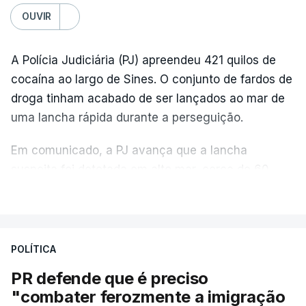
OUVIR
A Polícia Judiciária (PJ) apreendeu 421 quilos de
cocaína ao largo de Sines. O conjunto de fardos de
droga tinham acabado de ser lançados ao mar de
uma lancha rápida durante a perseguição.
Em comunicado, a PJ avança que a lancha
suspeita foi detetada em alto mar, cerca de 60
milhas náuticas ao largo de Sines.
VER MAIS
A apreensão aconteceu na tarde desta sexta-feira,
desencadeando uma ação de prevenção
POLÍTICA
desencadeada pela Polícia Judiciária, em
PR defende que é preciso
articulação com a Marinha, a Autoridade Marítima
"combater ferozmente a imigração
Nacional e a Força Aérea.