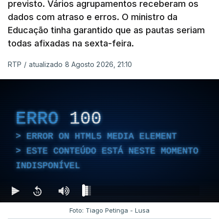
previsto. Vários agrupamentos receberam os
dados com atraso e erros. O ministro da
Educação tinha garantido que as pautas seriam
todas afixadas na sexta-feira.
RTP
/
atualizado 8 Agosto 2026, 21:10
ERRO
100
ERROR ON HTML5 MEDIA ELEMENT
ESTE CONTEÚDO ESTÁ NESTE MOMENTO
INDISPONÍVEL
Foto: Tiago Petinga - Lusa