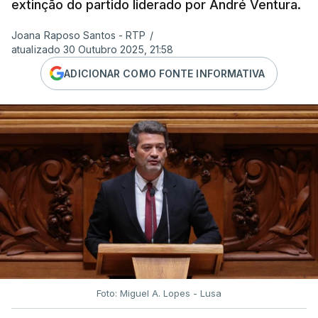
extinção do partido liderado por André Ventura.
Joana Raposo Santos - RTP
/
atualizado 30 Outubro 2025, 21:58
ADICIONAR COMO FONTE INFORMATIVA
Foto: Miguel A. Lopes - Lusa