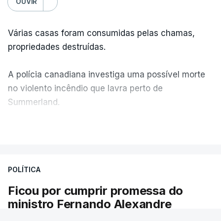
OUVIR
Várias casas foram consumidas pelas chamas,
propriedades destruídas.
A polícia canadiana investiga uma possível morte
no violento incêndio que lavra perto de
Summerland.
VER MAIS
Éum cenário de terror, descreve o primeiro-ministro
da Columbia Britânica, David Iby.
POLÍTICA
Ficou por cumprir promessa do
ERRO
100
ministro Fernando Alexandre
ERROR ON HTML5 MEDIA ELEMENT