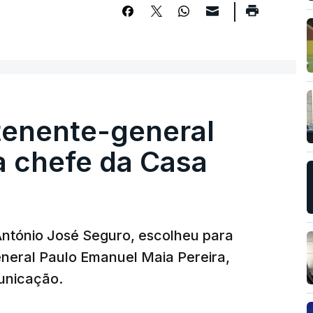
tenente-general
a chefe da Casa
 António José Seguro, escolheu para
eneral Paulo Emanuel Maia Pereira,
unicação.