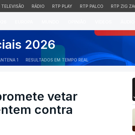
TELEVISÃO
RÁDIO
RTP PLAY
RTP PALCO
RTP ZIG ZA
026
EUROPA
MUNDO
OPINIÃO
VÍDEOS
ÁUDIO
mete vetar decretos qu
ciais 2026
ANTENA 1
RESULTADOS EM TEMPO REAL
promete vetar
entem contra