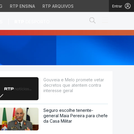
G
RTP ENSINA
RTP ARQUIVOS
Entrar
Abrir campo de
|
S
RTP
DESPORTO
e atentem contra intere
Gouveia e Melo promete vetar
decretos que atentem contra
interesse geral
Seguro escolhe tenente-
general Maia Pereira para chefe
da Casa Militar